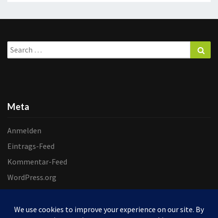
Search
Sea
for:
Meta
Anmelden
Eintrags-Feed
Kommentar-Feed
WordPress.org