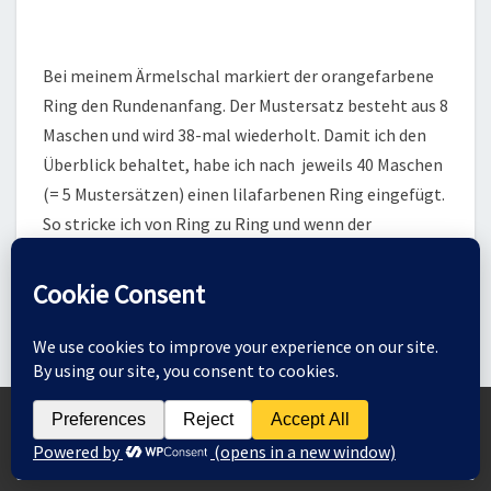
Bei meinem Ärmelschal markiert der orangefarbene
Ring den Rundenanfang. Der Mustersatz besteht aus 8
Maschen und wird 38-mal wiederholt. Damit ich den
Überblick behaltet, habe ich nach jeweils 40 Maschen
(= 5 Mustersätzen) einen lilafarbenen Ring eingefügt.
So stricke ich von Ring zu Ring und wenn der
Mustersatz beim Ring nicht passt, kann der Fehler nur
bis zum letzten Ring rückwärts passiert sein. Das
entspannt mich sehr, denn bei 304 Maschen am Ende
der Runde festzustellen, dass es nicht passt und der
Fehler ist weit vorher passiert, ist sehr ärgerlich.
Lace-Muster aufribbeln ist sehr mühsam und
Zum Ändern Ihrer Datenschutzeinstellung, z.B. Erteilung oder Widerruf von
fehleranfällig. Also vermeide ich es lieber und die
Einwilligungen, klicken Sie hier:
Maschenmarkierer-Ringe sind dabei ein tolle Hilfe.
EINSTELLUNGEN