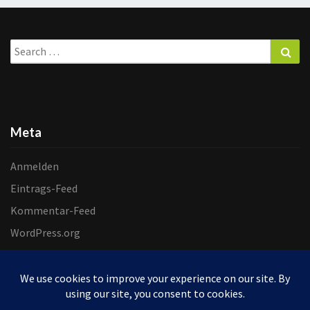
Search
Sea
for:
Meta
Anmelden
Eintrags-Feed
Kommentar-Feed
WordPress.org
© 2026 Helgas Handwerkstatt | Powered by