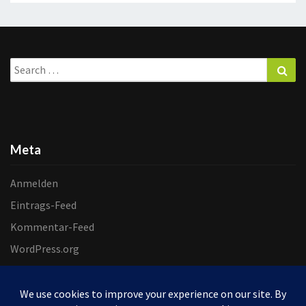
Search
Sea
for:
Meta
Anmelden
Eintrags-Feed
Kommentar-Feed
WordPress.org