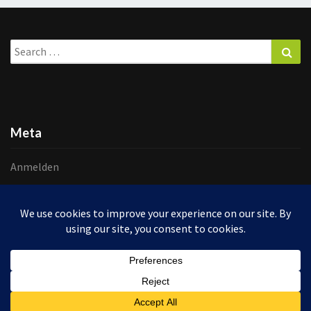
Search
Sea
for:
Meta
Anmelden
Eintrags-Feed
Kommentar-Feed
WordPress.org
Zum Ändern Ihrer Datenschutzeinstellung, z.B. Erteilung oder Widerruf von
Einwilligungen, klicken Sie hier:
© 2026 Helgas Handwerkstatt | Powered by