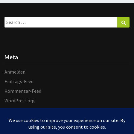
Search
Sea
for:
Meta
Anmelden
Eintrags-Feed
Kommentar-Feed
WordPress.org
© 2026 Helgas Handwerkstatt | Powered by