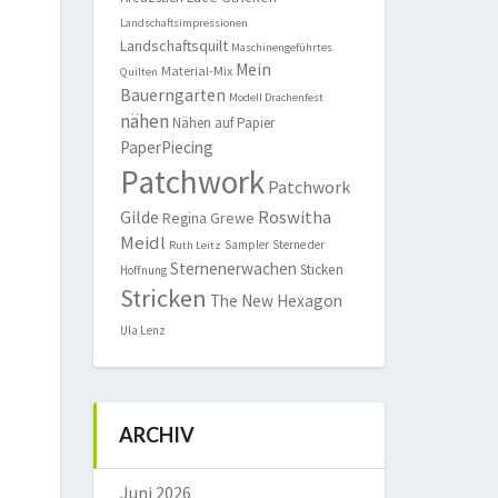
Landschaftsimpressionen
Landschaftsquilt
Maschinengeführtes
Mein
Material-Mix
Quilten
Bauerngarten
Modell Drachenfest
nähen
Nähen auf Papier
PaperPiecing
Patchwork
Patchwork
Roswitha
Gilde
Regina Grewe
Meidl
Sampler
Sterne der
Ruth Leitz
Sternenerwachen
Sticken
Hoffnung
Stricken
The New Hexagon
Ula Lenz
ARCHIV
Juni 2026