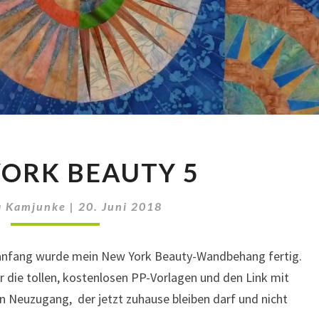
NEW
ORK BEAUTY 5
YORK
BEAUTY
5
a Kamjunke
|
20. Juni 2018
nfang wurde mein New York Beauty-Wandbehang fertig.
r die tollen, kostenlosen PP-Vorlagen und den Link mit
en Neuzugang, der jetzt zuhause bleiben darf und nicht