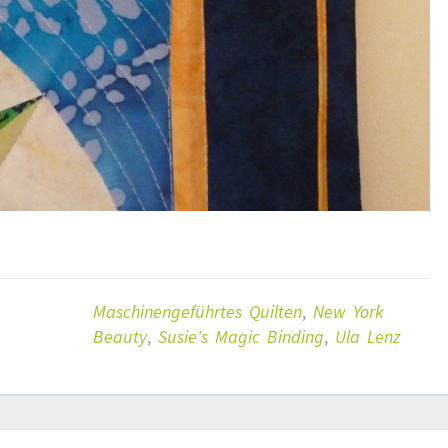
Maschinengeführtes Quilten
,
New York
Beauty
,
Susie's Magic Binding
,
Ula Lenz