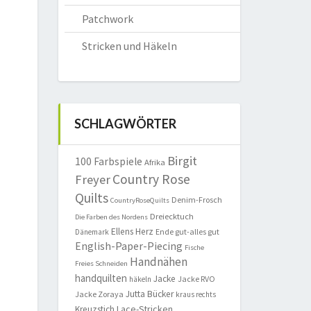
Patchwork
Stricken und Häkeln
SCHLAGWÖRTER
Birgit
100 Farbspiele
Afrika
Country Rose
Freyer
Quilts
Denim-Frosch
CountryRoseQuilts
Dreiecktuch
Die Farben des Nordens
Ellens Herz
Ende gut-alles gut
Dänemark
English-Paper-Piecing
Fische
Handnähen
Freies Schneiden
handquilten
Jacke
Jacke RVO
häkeln
Jutta Bücker
Jacke Zoraya
kraus rechts
Lace-Stricken
Kreuzstich