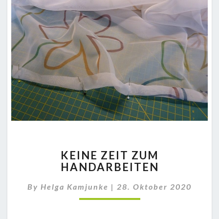
KEINE
KEINE ZEIT ZUM
ZEIT
HANDARBEITEN
ZUM
HANDARBEITEN
By
Helga Kamjunke
|
28. Oktober 2020