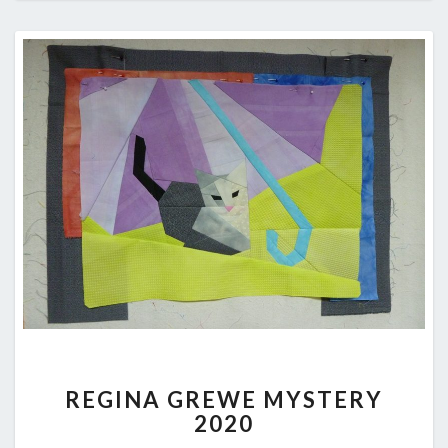
REGINA
REGINA GREWE MYSTERY
GREWE
2020
MYSTERY
2020