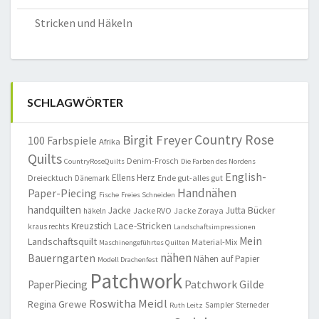
Stricken und Häkeln
SCHLAGWÖRTER
Country Rose
Birgit Freyer
100 Farbspiele
Afrika
Quilts
Denim-Frosch
CountryRoseQuilts
Die Farben des Nordens
English-
Ellens Herz
Dreiecktuch
Ende gut-alles gut
Dänemark
Handnähen
Paper-Piecing
Fische
Freies Schneiden
handquilten
Jacke
Jutta Bücker
Jacke RVO
Jacke Zoraya
häkeln
Lace-Stricken
Kreuzstich
kraus rechts
Landschaftsimpressionen
Mein
Landschaftsquilt
Material-Mix
Maschinengeführtes Quilten
nähen
Bauerngarten
Nähen auf Papier
Modell Drachenfest
Patchwork
Patchwork Gilde
PaperPiecing
Roswitha Meidl
Regina Grewe
Sampler
Sterne der
Ruth Leitz