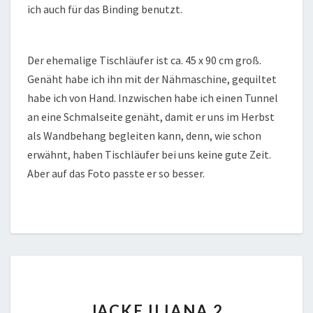
ich auch für das Binding benutzt.
Der ehemalige Tischläufer ist ca. 45 x 90 cm groß.
Genäht habe ich ihn mit der Nähmaschine, gequiltet
habe ich von Hand. Inzwischen habe ich einen Tunnel
an eine Schmalseite genäht, damit er uns im Herbst
als Wandbehang begleiten kann, denn, wie schon
erwähnt, haben Tischläufer bei uns keine gute Zeit.
Aber auf das Foto passte er so besser.
JACKE
JACKE ILIANA 2
ILIANA