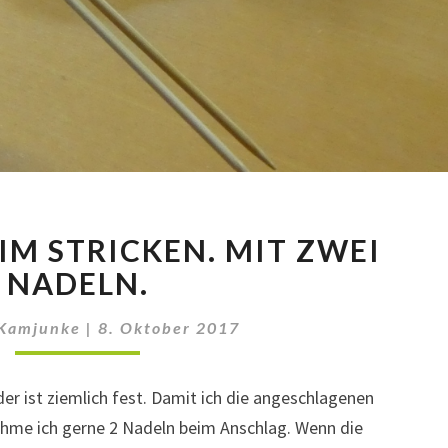
ANSCHLAG
IM STRICKEN. MIT ZWEI
BEIM
STRICKEN.
NADELN.
MIT
ZWEI
 Kamjunke
|
8. Oktober 2017
NADELN.
der ist ziemlich fest. Damit ich die angeschlagenen
ehme ich gerne 2 Nadeln beim Anschlag. Wenn die