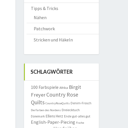
Tipps & Tricks
Nähen
Patchwork
Stricken und Häkeln
SCHLAGWÖRTER
Birgit
100 Farbspiele
Afrika
Country Rose
Freyer
Quilts
Denim-Frosch
CountryRoseQuilts
Dreiecktuch
Die Farben des Nordens
Ellens Herz
Ende gut-alles gut
Dänemark
English-Paper-Piecing
Fische