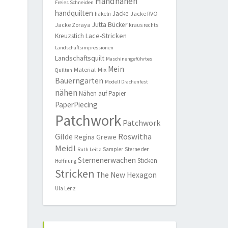
Handnähen
Freies Schneiden
handquilten
Jacke
Jacke RVO
häkeln
Jutta Bücker
Jacke Zoraya
kraus rechts
Lace-Stricken
Kreuzstich
Landschaftsimpressionen
Landschaftsquilt
Maschinengeführtes
Mein
Material-Mix
Quilten
Bauerngarten
Modell Drachenfest
nähen
Nähen auf Papier
PaperPiecing
Patchwork
Patchwork
Roswitha
Gilde
Regina Grewe
Meidl
Sampler
Sterne der
Ruth Leitz
Sternenerwachen
Sticken
Hoffnung
Stricken
The New Hexagon
Ula Lenz