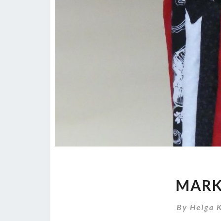
MARK
By
Helga 