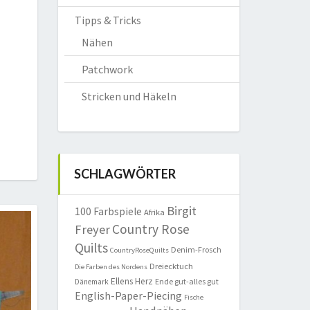
Tipps & Tricks
Nähen
Patchwork
Stricken und Häkeln
SCHLAGWÖRTER
Birgit
100 Farbspiele
Afrika
Country Rose
Freyer
Quilts
Denim-Frosch
CountryRoseQuilts
Dreiecktuch
Die Farben des Nordens
Ellens Herz
Ende gut-alles gut
Dänemark
English-Paper-Piecing
Fische