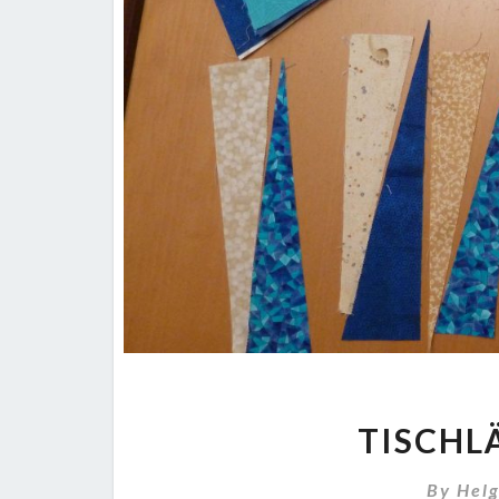
TISCHL
By
Hel