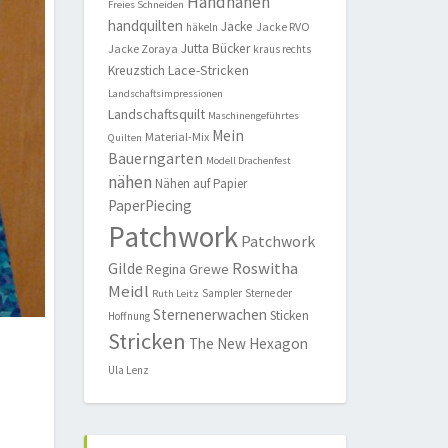
Handnähen
Freies Schneiden
handquilten
Jacke
Jacke RVO
häkeln
Jutta Bücker
Jacke Zoraya
kraus rechts
Lace-Stricken
Kreuzstich
Landschaftsimpressionen
Landschaftsquilt
Maschinengeführtes
Mein
Material-Mix
Quilten
Bauerngarten
Modell Drachenfest
nähen
Nähen auf Papier
PaperPiecing
Patchwork
Patchwork
Roswitha
Gilde
Regina Grewe
Meidl
Sampler
Sterne der
Ruth Leitz
Sternenerwachen
Sticken
Hoffnung
Stricken
The New Hexagon
Ula Lenz