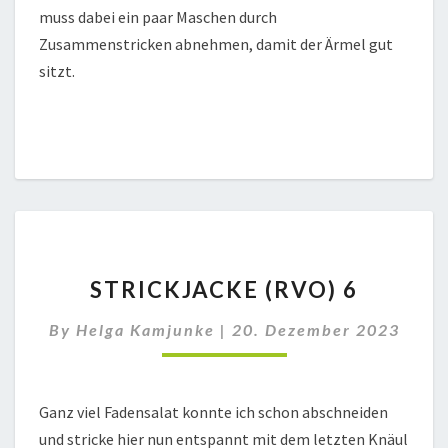
muss dabei ein paar Maschen durch
Zusammenstricken abnehmen, damit der Ärmel gut
sitzt.
STRICKJACKE
STRICKJACKE (RVO) 6
(RVO)
6
By
Helga Kamjunke
|
20. Dezember 2023
Ganz viel Fadensalat konnte ich schon abschneiden
und stricke hier nun entspannt mit dem letzten Knäul