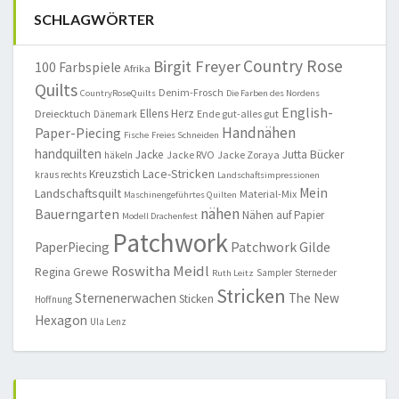
SCHLAGWÖRTER
Country Rose
Birgit Freyer
100 Farbspiele
Afrika
Quilts
Denim-Frosch
CountryRoseQuilts
Die Farben des Nordens
English-
Ellens Herz
Dreiecktuch
Ende gut-alles gut
Dänemark
Handnähen
Paper-Piecing
Fische
Freies Schneiden
handquilten
Jacke
Jutta Bücker
Jacke RVO
Jacke Zoraya
häkeln
Lace-Stricken
Kreuzstich
kraus rechts
Landschaftsimpressionen
Mein
Landschaftsquilt
Material-Mix
Maschinengeführtes Quilten
nähen
Bauerngarten
Nähen auf Papier
Modell Drachenfest
Patchwork
Patchwork Gilde
PaperPiecing
Roswitha Meidl
Regina Grewe
Sampler
Sterne der
Ruth Leitz
Stricken
Sternenerwachen
The New
Sticken
Hoffnung
Hexagon
Ula Lenz