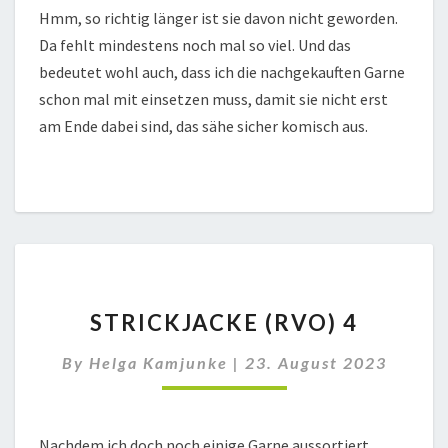
Hmm, so richtig länger ist sie davon nicht geworden.
Da fehlt mindestens noch mal so viel. Und das
bedeutet wohl auch, dass ich die nachgekauften Garne
schon mal mit einsetzen muss, damit sie nicht erst
am Ende dabei sind, das sähe sicher komisch aus.
STRICKJACKE
STRICKJACKE (RVO) 4
(RVO)
4
By
Helga Kamjunke
|
23. August 2023
Nachdem ich doch noch einige Garne aussortiert