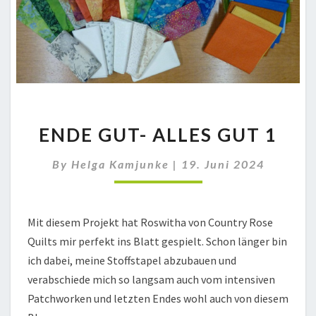
ENDE
ENDE GUT- ALLES GUT 1
GUT-
ALLES
By
Helga Kamjunke
GUT
|
19. Juni 2024
1
Mit diesem Projekt hat Roswitha von Country Rose
Quilts mir perfekt ins Blatt gespielt. Schon länger bin
ich dabei, meine Stoffstapel abzubauen und
verabschiede mich so langsam auch vom intensiven
Patchworken und letzten Endes wohl auch von diesem