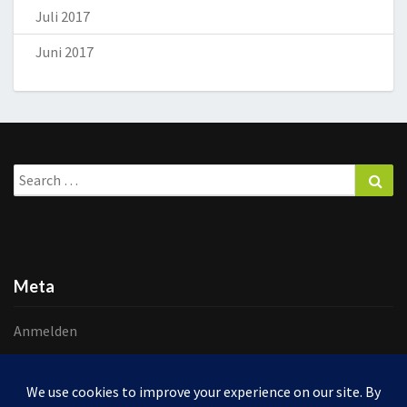
Juli 2017
Juni 2017
Search
Sea
for:
Meta
Anmelden
Eintrags-Feed
Kommentar-Feed