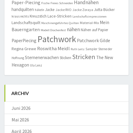
Handnähen
Paper-Piecing
Fische
Freies Schneiden
handquilten
Jacke
Jutta Bücker
Jacke RVO
Jacke Zoraya
häkeln
Lace-Stricken
Kreuzstich
kraus rechts
Landschaftsimpressionen
Mein
Landschaftsquilt
Material-Mix
Maschinengeführtes Quilten
nähen
Bauerngarten
Nähen auf Papier
Modell Drachenfest
Patchwork
Patchwork Gilde
PaperPiecing
Roswitha Meidl
Regina Grewe
Sampler
Sterne der
Ruth Leitz
Stricken
Sternenerwachen
The New
Sticken
Hoffnung
Hexagon
Ula Lenz
ARCHIV
Juni 2026
Mai 2026
April 2026