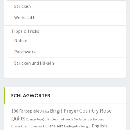
Stricken
Werkstatt
Tipps & Tricks
Nähen
Patchwork
Stricken und Häkeln
SCHLAGWÖRTER
Country Rose
Birgit Freyer
100 Farbspiele
Afrika
Quilts
Denim-Frosch
CountryRoseQuilts
Die Farben des Nordens
English-
Ellens Herz
Dreiecktuch
Ende gut-alles gut
Dänemark