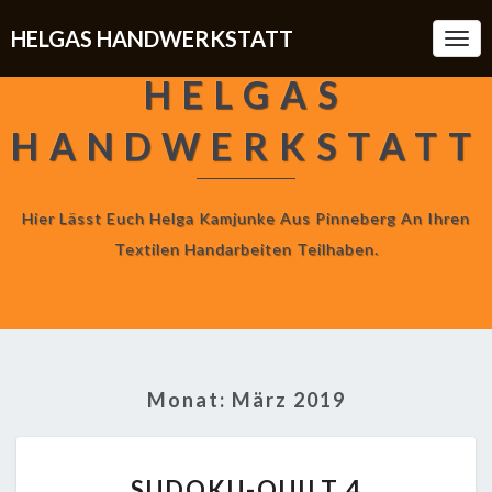
HELGAS HANDWERKSTATT
Togg
Navi
HELGAS
HANDWERKSTATT
Hier Lässt Euch Helga Kamjunke Aus Pinneberg An Ihren
Textilen Handarbeiten Teilhaben.
Monat:
März 2019
SUDOKU-
SUDOKU-QUILT 4
QUILT