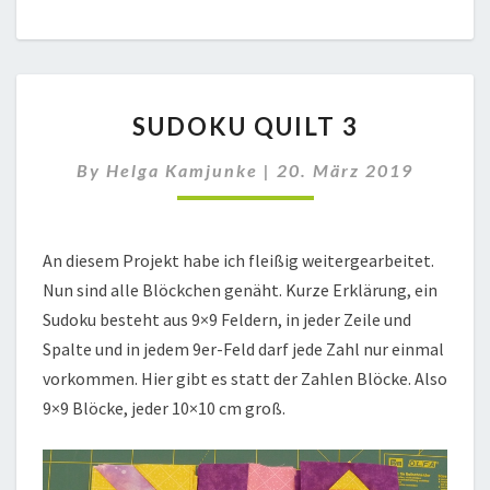
SUDOKU
SUDOKU QUILT 3
QUILT
3
By
Helga Kamjunke
|
20. März 2019
An diesem Projekt habe ich fleißig weitergearbeitet.
Nun sind alle Blöckchen genäht. Kurze Erklärung, ein
Sudoku besteht aus 9×9 Feldern, in jeder Zeile und
Spalte und in jedem 9er-Feld darf jede Zahl nur einmal
vorkommen. Hier gibt es statt der Zahlen Blöcke. Also
9×9 Blöcke, jeder 10×10 cm groß.