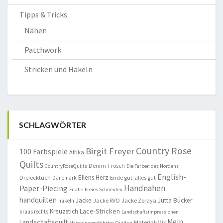
Tipps & Tricks
Nähen
Patchwork
Stricken und Häkeln
SCHLAGWÖRTER
Country Rose
Birgit Freyer
100 Farbspiele
Afrika
Quilts
Denim-Frosch
CountryRoseQuilts
Die Farben des Nordens
English-
Ellens Herz
Dreiecktuch
Ende gut-alles gut
Dänemark
Handnähen
Paper-Piecing
Fische
Freies Schneiden
handquilten
Jacke
Jutta Bücker
Jacke RVO
Jacke Zoraya
häkeln
Lace-Stricken
Kreuzstich
kraus rechts
Landschaftsimpressionen
Mein
Landschaftsquilt
Material-Mix
Maschinengeführtes Quilten