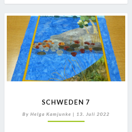
SCHWEDEN
SCHWEDEN 7
7
By
Helga Kamjunke
|
13. Juli 2022