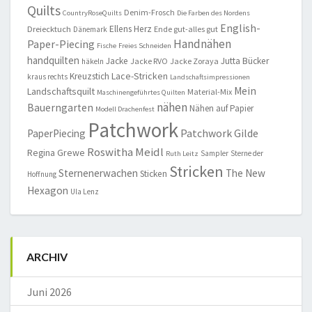
Quilts
Denim-Frosch
CountryRoseQuilts
Die Farben des Nordens
English-
Ellens Herz
Dreiecktuch
Ende gut-alles gut
Dänemark
Handnähen
Paper-Piecing
Fische
Freies Schneiden
handquilten
Jacke
Jutta Bücker
Jacke RVO
Jacke Zoraya
häkeln
Lace-Stricken
Kreuzstich
kraus rechts
Landschaftsimpressionen
Mein
Landschaftsquilt
Material-Mix
Maschinengeführtes Quilten
nähen
Bauerngarten
Nähen auf Papier
Modell Drachenfest
Patchwork
Patchwork Gilde
PaperPiecing
Roswitha Meidl
Regina Grewe
Sampler
Sterne der
Ruth Leitz
Stricken
Sternenerwachen
The New
Sticken
Hoffnung
Hexagon
Ula Lenz
ARCHIV
Juni 2026