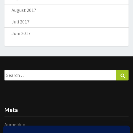
August 2017
Juli 2017
Juni 2017
Search
Sea
for:
Meta
Anmelden