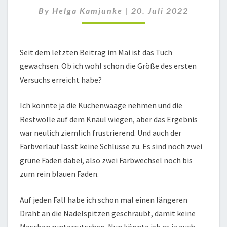
FROSCH
By
Helga Kamjunke
|
20. Juli 2022
II
6
Seit dem letzten Beitrag im Mai ist das Tuch
gewachsen. Ob ich wohl schon die Größe des ersten
Versuchs erreicht habe?
Ich könnte ja die Küchenwaage nehmen und die
Restwolle auf dem Knäul wiegen, aber das Ergebnis
war neulich ziemlich frustrierend. Und auch der
Farbverlauf lässt keine Schlüsse zu. Es sind noch zwei
grüne Fäden dabei, also zwei Farbwechsel noch bis
zum rein blauen Faden.
Auf jeden Fall habe ich schon mal einen längeren
Draht an die Nadelspitzen geschraubt, damit keine
Maschen runterrutschen. Nun könnte ich es ja auch