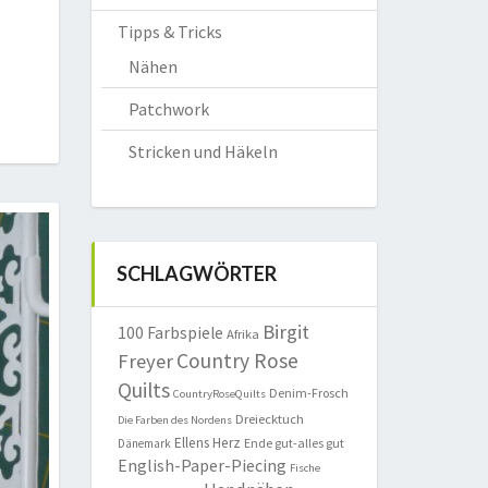
Tipps & Tricks
Nähen
Patchwork
Stricken und Häkeln
SCHLAGWÖRTER
Birgit
100 Farbspiele
Afrika
Country Rose
Freyer
Quilts
Denim-Frosch
CountryRoseQuilts
Dreiecktuch
Die Farben des Nordens
Ellens Herz
Ende gut-alles gut
Dänemark
English-Paper-Piecing
Fische