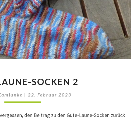
GUTE-
LAUNE-SOCKEN 2
LAUNE-
SOCKEN
Kamjunke
|
22. Februar 2023
2
 vergessen, den Beitrag zu den Gute-Laune-Socken zurück