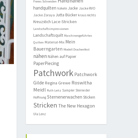
Handnähen
Freies Schneiden
handquilten
Jacke
Jacke RVO
häkeln
Jutta Bücker
Jacke Zoraya
kraus rechts
Lace-Stricken
Kreuzstich
Landschaftsimpressionen
Landschaftsquilt
Maschinengeführtes
Mein
Material-Mix
Quilten
Bauerngarten
Modell Drachenfest
nähen
Nähen auf Papier
PaperPiecing
Patchwork
Patchwork
Roswitha
Gilde
Regina Grewe
Meidl
Sampler
Sterne der
Ruth Leitz
Sternenerwachen
Sticken
Hoffnung
Stricken
The New Hexagon
Ula Lenz