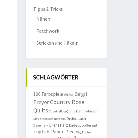
Tipps & Tricks
Nähen
Patchwork
Stricken und Häkeln
SCHLAGWÖRTER
Birgit
100 Farbspiele
Afrika
Country Rose
Freyer
Quilts
Denim-Frosch
CountryRoseQuilts
Dreiecktuch
Die Farben des Nordens
Ellens Herz
Ende gut-alles gut
Dänemark
English-Paper-Piecing
Fische