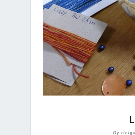
By
Helg