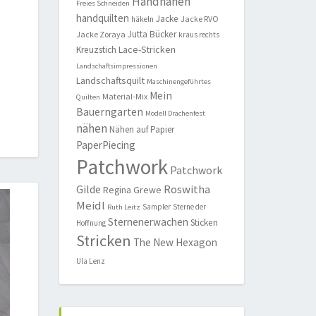
Handnähen
Freies Schneiden
handquilten
Jacke
Jacke RVO
häkeln
Jutta Bücker
Jacke Zoraya
kraus rechts
Lace-Stricken
Kreuzstich
Landschaftsimpressionen
Landschaftsquilt
Maschinengeführtes
Mein
Material-Mix
Quilten
Bauerngarten
Modell Drachenfest
nähen
Nähen auf Papier
PaperPiecing
Patchwork
Patchwork
Roswitha
Gilde
Regina Grewe
Meidl
Sampler
Sterne der
Ruth Leitz
Sternenerwachen
Sticken
Hoffnung
Stricken
The New Hexagon
Ula Lenz