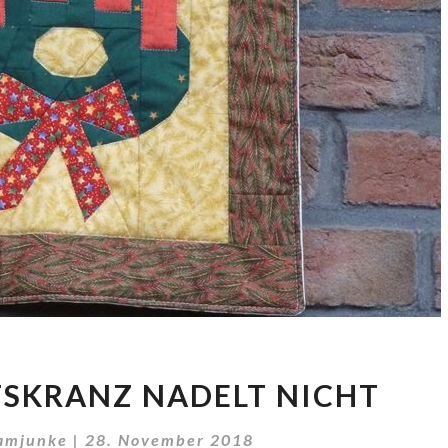
MEIN
SKRANZ NADELT NICHT
ADVENTSKRANZ
NADELT
amjunke
|
28. November 2018
NICHT