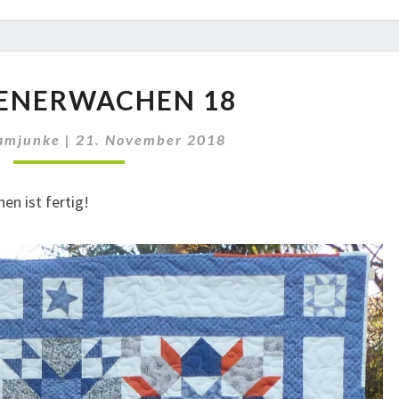
STERNENERWACHEN
ENERWACHEN 18
18
amjunke
|
21. November 2018
en ist fertig!