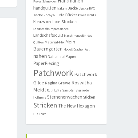
Handnähen
Freies Schneiden
handquilten
Jacke
Jacke RVO
häkeln
Jutta Bücker
Jacke Zoraya
kraus rechts
Lace-Stricken
Kreuzstich
Landschaftsimpressionen
Landschaftsquilt
Maschinengeführtes
Mein
Material-Mix
Quilten
Bauerngarten
Modell Drachenfest
nähen
Nähen auf Papier
PaperPiecing
Patchwork
Patchwork
Roswitha
Gilde
Regina Grewe
Meidl
Sampler
Sterne der
Ruth Leitz
Sternenerwachen
Sticken
Hoffnung
Stricken
The New Hexagon
Ula Lenz