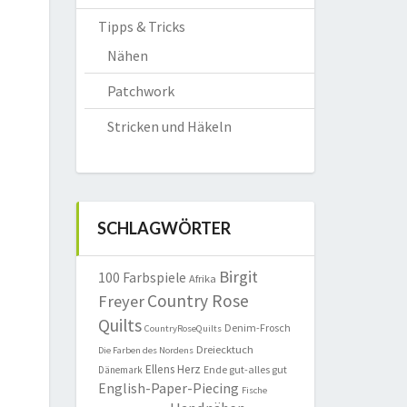
Tipps & Tricks
Nähen
Patchwork
Stricken und Häkeln
SCHLAGWÖRTER
Birgit
100 Farbspiele
Afrika
Country Rose
Freyer
Quilts
Denim-Frosch
CountryRoseQuilts
Dreiecktuch
Die Farben des Nordens
Ellens Herz
Ende gut-alles gut
Dänemark
English-Paper-Piecing
Fische