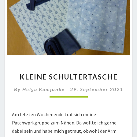
KLEINE
KLEINE SCHULTERTASCHE
SCHULTERTASCHE
By
Helga Kamjunke
|
29. September 2021
Am letzten Wochenende traf sich meine
Patchwprkgruppe zum Nähen. Da wollte ich gerne
dabei sein und habe mich getraut, obwohl der Arm