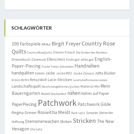
SCHLAGWÖRTER
Country Rose
Birgit Freyer
100 Farbspiele
Afrika
Quilts
Denim-Frosch
CountryRoseQuilts
Die Farben des Nordens
English-
Ellens Herz
Dreiecktuch
Ende gut-alles gut
Dänemark
Handnähen
Paper-Piecing
Fische
Freies Schneiden
handquilten
Jacke
Jutta Bücker
Jacke RVO
Jacke Zoraya
häkeln
Lace-Stricken
Kreuzstich
kraus rechts
Landschaftsimpressionen
Mein
Landschaftsquilt
Material-Mix
Maschinengeführtes Quilten
nähen
Bauerngarten
Nähen auf Papier
Modell Drachenfest
Patchwork
Patchwork Gilde
PaperPiecing
Roswitha Meidl
Regina Grewe
Sampler
Sterne der
Ruth Leitz
Stricken
Sternenerwachen
The New
Sticken
Hoffnung
Hexagon
Ula Lenz