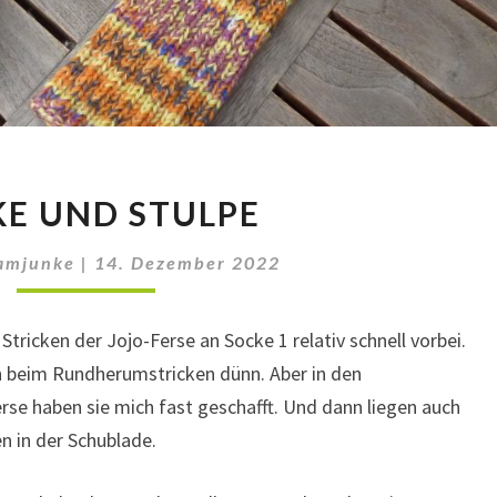
SOCKE
E UND STULPE
UND
STULPE
amjunke
|
14. Dezember 2022
tricken der Jojo-Ferse an Socke 1 relativ schnell vorbei.
on beim Rundherumstricken dünn. Aber in den
se haben sie mich fast geschafft. Und dann liegen auch
n in der Schublade.