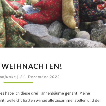
FROHE
 WEIHNACHTEN!
WEIHNACHTEN!
amjunke
|
21. Dezember 2022
s habe ich diese drei Tannenbäume genäht. Meine
t, vielleicht hätten wir sie alle zusammenstellen und den