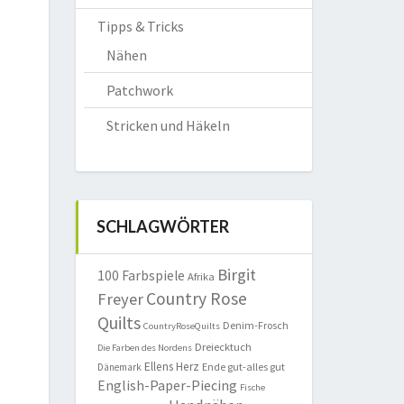
Tipps & Tricks
Nähen
Patchwork
Stricken und Häkeln
SCHLAGWÖRTER
Birgit
100 Farbspiele
Afrika
Country Rose
Freyer
Quilts
Denim-Frosch
CountryRoseQuilts
Dreiecktuch
Die Farben des Nordens
Ellens Herz
Ende gut-alles gut
Dänemark
English-Paper-Piecing
Fische