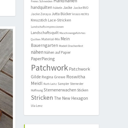
Handnähen
Freies Schneiden
handquilten
Jacke
Jacke RVO
häkeln
Jutta Bücker
Jacke Zoraya
kraus rechts
Lace-Stricken
Kreuzstich
Landschaftsimpressionen
Landschaftsquilt
Maschinengeführtes
Mein
Material-Mix
Quilten
Bauerngarten
Modell Drachenfest
nähen
Nähen auf Papier
PaperPiecing
Patchwork
Patchwork
Roswitha
Gilde
Regina Grewe
Meidl
Sampler
Sterne der
Ruth Leitz
Sternenerwachen
Sticken
Hoffnung
Stricken
The New Hexagon
Ula Lenz