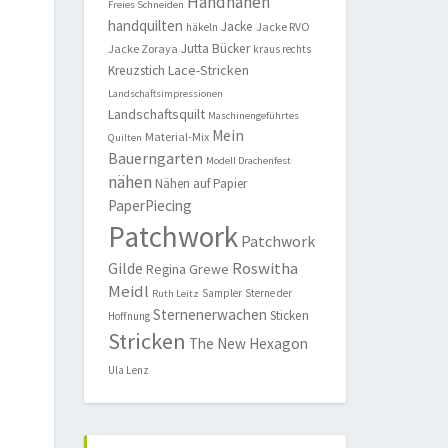
Handnähen
Freies Schneiden
handquilten
Jacke
Jacke RVO
häkeln
Jutta Bücker
Jacke Zoraya
kraus rechts
Lace-Stricken
Kreuzstich
Landschaftsimpressionen
Landschaftsquilt
Maschinengeführtes
Mein
Material-Mix
Quilten
Bauerngarten
Modell Drachenfest
nähen
Nähen auf Papier
PaperPiecing
Patchwork
Patchwork
Roswitha
Gilde
Regina Grewe
Meidl
Sampler
Sterne der
Ruth Leitz
Sternenerwachen
Sticken
Hoffnung
Stricken
The New Hexagon
Ula Lenz