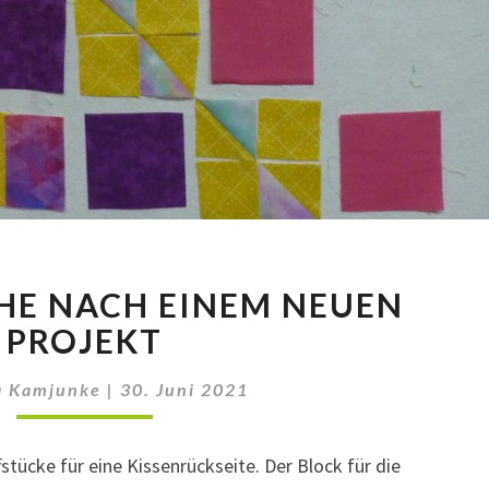
AUF
HE NACH EINEM NEUEN
DER
SUCHE
PROJEKT
NACH
EINEM
a Kamjunke
|
30. Juni 2021
NEUEN
PROJEKT
stücke für eine Kissenrückseite. Der Block für die