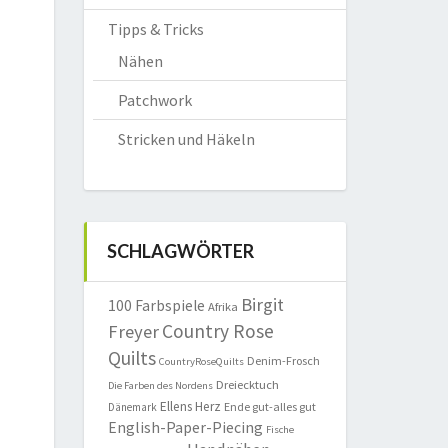
Tipps & Tricks
Nähen
Patchwork
Stricken und Häkeln
SCHLAGWÖRTER
Birgit
100 Farbspiele
Afrika
Country Rose
Freyer
Quilts
Denim-Frosch
CountryRoseQuilts
Dreiecktuch
Die Farben des Nordens
Ellens Herz
Ende gut-alles gut
Dänemark
English-Paper-Piecing
Fische