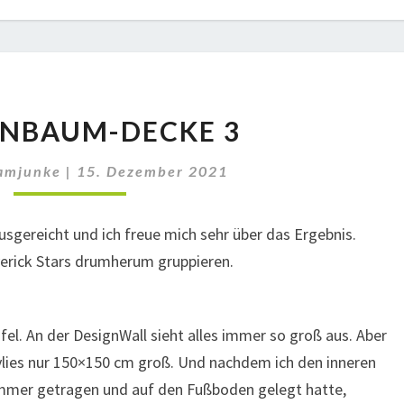
TANNENBAUM-
NBAUM-DECKE 3
DECKE
3
amjunke
|
15. Dezember 2021
ausgereicht und ich freue mich sehr über das Ergebnis.
erick Stars drumherum gruppieren.
el. An der DesignWall sieht alles immer so groß aus. Aber
ies nur 150×150 cm groß. Und nachdem ich den inneren
mer getragen und auf den Fußboden gelegt hatte,