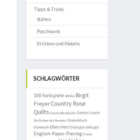
Tipps & Tricks
Nähen
Patchwork
Stricken und Häkeln
SCHLAGWÖRTER
Birgit
100 Farbspiele
Afrika
Country Rose
Freyer
Quilts
Denim-Frosch
CountryRoseQuilts
Dreiecktuch
Die Farben des Nordens
Ellens Herz
Ende gut-alles gut
Dänemark
English-Paper-Piecing
Fische