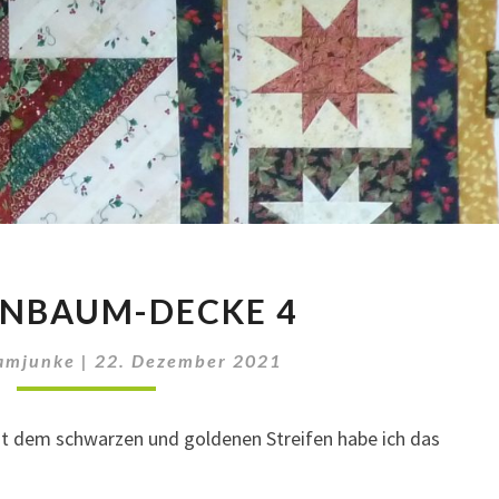
TANNENBAUM-
NBAUM-DECKE 4
DECKE
4
amjunke
|
22. Dezember 2021
it dem schwarzen und goldenen Streifen habe ich das