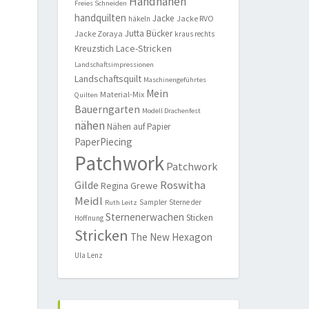
Handnähen
Freies Schneiden
handquilten
Jacke
Jacke RVO
häkeln
Jutta Bücker
Jacke Zoraya
kraus rechts
Lace-Stricken
Kreuzstich
Landschaftsimpressionen
Landschaftsquilt
Maschinengeführtes
Mein
Material-Mix
Quilten
Bauerngarten
Modell Drachenfest
nähen
Nähen auf Papier
PaperPiecing
Patchwork
Patchwork
Roswitha
Gilde
Regina Grewe
Meidl
Sampler
Sterne der
Ruth Leitz
Sternenerwachen
Sticken
Hoffnung
Stricken
The New Hexagon
Ula Lenz