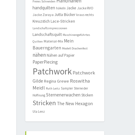
Handnähen
Freies Schneiden
handquilten
Jacke
Jacke RVO
häkeln
Jutta Bücker
Jacke Zoraya
kraus rechts
Lace-Stricken
Kreuzstich
Landschaftsimpressionen
Landschaftsquilt
Maschinengeführtes
Mein
Material-Mix
Quilten
Bauerngarten
Modell Drachenfest
nähen
Nähen auf Papier
PaperPiecing
Patchwork
Patchwork
Roswitha
Gilde
Regina Grewe
Meidl
Sampler
Sterne der
Ruth Leitz
Sternenerwachen
Sticken
Hoffnung
Stricken
The New Hexagon
Ula Lenz