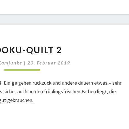
SUDOKU-
OKU-QUILT 2
QUILT
2
Kamjunke
|
20. Februar 2019
t. Einige gehen ruckzuck und andere dauern etwas – sehr
s sicher auch an den frühlingsfrischen Farben liegt, die
gut gebrauchen.