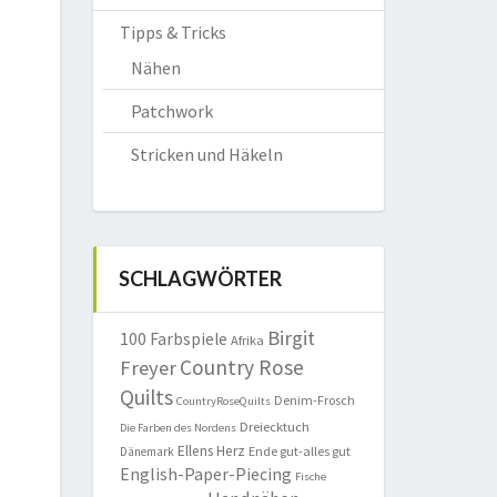
Tipps & Tricks
Nähen
Patchwork
Stricken und Häkeln
SCHLAGWÖRTER
Birgit
100 Farbspiele
Afrika
Country Rose
Freyer
Quilts
Denim-Frosch
CountryRoseQuilts
Dreiecktuch
Die Farben des Nordens
Ellens Herz
Ende gut-alles gut
Dänemark
English-Paper-Piecing
Fische