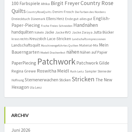
Country Rose
Birgit Freyer
100 Farbspiele
Afrika
Quilts
Denim-Frosch
CountryRoseQuilts
Die Farben des Nordens
English-
Ellens Herz
Dreiecktuch
Ende gut-alles gut
Dänemark
Handnähen
Paper-Piecing
Fische
Freies Schneiden
handquilten
Jacke
Jutta Bücker
Jacke RVO
Jacke Zoraya
häkeln
Lace-Stricken
Kreuzstich
kraus rechts
Landschaftsimpressionen
Mein
Landschaftsquilt
Material-Mix
Maschinengeführtes Quilten
nähen
Bauerngarten
Nähen auf Papier
Modell Drachenfest
Patchwork
Patchwork Gilde
PaperPiecing
Roswitha Meidl
Regina Grewe
Sampler
Sterne der
Ruth Leitz
Stricken
Sternenerwachen
The New
Sticken
Hoffnung
Hexagon
Ula Lenz
ARCHIV
Juni 2026