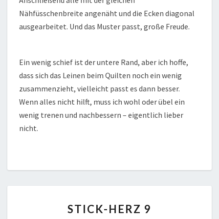
Anschließend alle mit der gleichen
Nähfüsschenbreite angenäht und die Ecken diagonal
ausgearbeitet. Und das Muster passt, große Freude.
Ein wenig schief ist der untere Rand, aber ich hoffe,
dass sich das Leinen beim Quilten noch ein wenig
zusammenzieht, vielleicht passt es dann besser.
Wenn alles nicht hilft, muss ich wohl oder übel ein
wenig trenen und nachbessern – eigentlich lieber
nicht.
STICK-
STICK-HERZ 9
HERZ