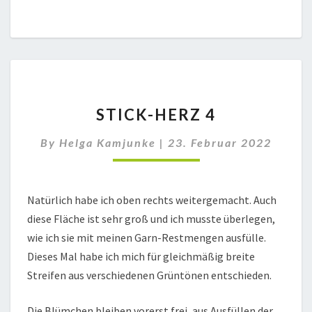
STICK-
STICK-HERZ 4
HERZ
4
By
Helga Kamjunke
|
23. Februar 2022
Natürlich habe ich oben rechts weitergemacht. Auch
diese Fläche ist sehr groß und ich musste überlegen,
wie ich sie mit meinen Garn-Restmengen ausfülle.
Dieses Mal habe ich mich für gleichmäßig breite
Streifen aus verschiedenen Grüntönen entschieden.
Die Blümchen bleiben vorerst frei, aus Ausfüllen der