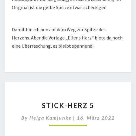
Original ist die gelbe Spitze etwas scheckiger.
Damit bin ich nun auf dem Weg zur Spitze des
Herzens. Aber die Vorlage „Ellens Herz“ biete da noch
eine Überraschung, es bleibt spannend!
STICK-
STICK-HERZ 5
HERZ
5
By
Helga Kamjunke
|
16. März 2022