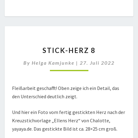
STICK-
STICK-HERZ 8
HERZ
8
By
Helga Kamjunke
|
27. Juli 2022
Fleißarbeit geschafft! Oben zeige ich ein Detail, das
den Unterschied deutlich zeigt.
Und hier ein Foto vom fertig gestickten Herz nach der
Kreuzstichvorlage „Ellens Herz“ von Chalotte,
yayaya.de. Das gestickte Bild ist ca. 28×25 cm groß.