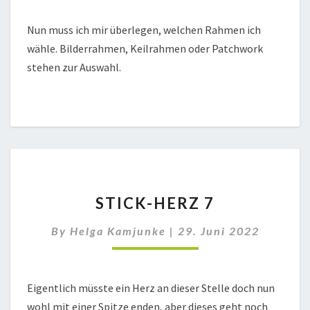
Nun muss ich mir überlegen, welchen Rahmen ich
wähle. Bilderrahmen, Keilrahmen oder Patchwork
stehen zur Auswahl.
STICK-
STICK-HERZ 7
HERZ
7
By
Helga Kamjunke
|
29. Juni 2022
Eigentlich müsste ein Herz an dieser Stelle doch nun
wohl mit einer Spitze enden, aber dieses geht noch