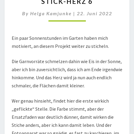
STICK-HERZ 6
HERZ
6
By
Helga Kamjunke
|
22. Juni 2022
Ein paar Sonnenstunden im Garten haben mich
motiviert, an diesem Projekt weiter zu sticheln.
Die Garnvorräte schmelzen dahin wie Eis in der Sonne,
aber ich bin zuversichtlich, dass ich am Ende irgendwie
hinkomme. Und das Herz wird ja nun auch endlich
schmaler, die Flächen damit kleiner.
Wer genau hinsieht, findet hier die erste wirkich
„geflickte“ Stelle. Die Farbe stimmt, aber der
Ersatzfaden war deutlich dünner, damit wirken die
Stiche anders, aber ich kann damit leben. Und der
Fotoapparat war so gnädig, es fast zu kaschieren, im