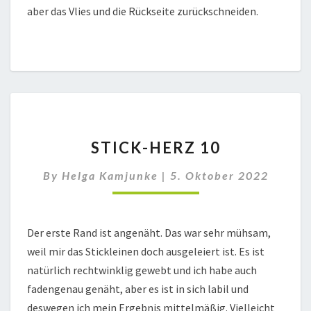
aber das Vlies und die Rückseite zurückschneiden.
STICK-
STICK-HERZ 10
HERZ
10
By
Helga Kamjunke
|
5. Oktober 2022
Der erste Rand ist angenäht. Das war sehr mühsam,
weil mir das Stickleinen doch ausgeleiert ist. Es ist
natürlich rechtwinklig gewebt und ich habe auch
fadengenau genäht, aber es ist in sich labil und
deswegen ich mein Ergebnis mittelmäßig. Vielleicht