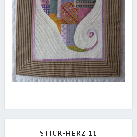
STICK-
STICK-HERZ 11
HERZ