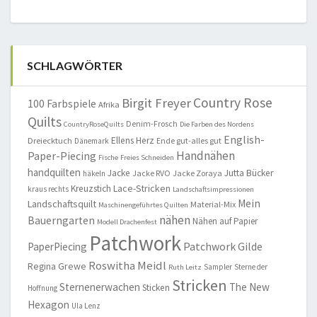
SCHLAGWÖRTER
Country Rose
Birgit Freyer
100 Farbspiele
Afrika
Quilts
Denim-Frosch
CountryRoseQuilts
Die Farben des Nordens
English-
Ellens Herz
Dreiecktuch
Ende gut-alles gut
Dänemark
Handnähen
Paper-Piecing
Fische
Freies Schneiden
handquilten
Jacke
Jutta Bücker
Jacke RVO
Jacke Zoraya
häkeln
Lace-Stricken
Kreuzstich
kraus rechts
Landschaftsimpressionen
Mein
Landschaftsquilt
Material-Mix
Maschinengeführtes Quilten
nähen
Bauerngarten
Nähen auf Papier
Modell Drachenfest
Patchwork
Patchwork Gilde
PaperPiecing
Roswitha Meidl
Regina Grewe
Sampler
Sterne der
Ruth Leitz
Stricken
Sternenerwachen
The New
Sticken
Hoffnung
Hexagon
Ula Lenz