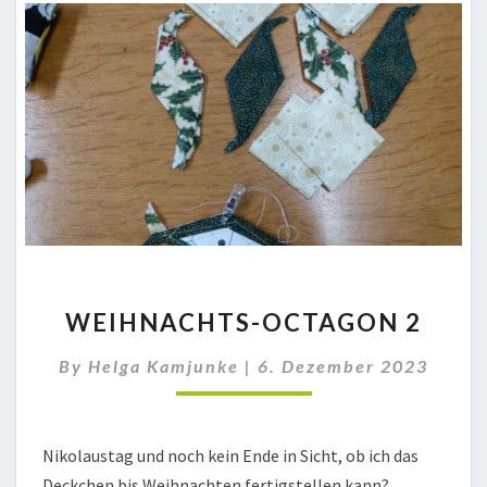
WEIHNACHTS-
WEIHNACHTS-OCTAGON 2
OCTAGON
2
By
Helga Kamjunke
|
6. Dezember 2023
Nikolaustag und noch kein Ende in Sicht, ob ich das
Deckchen bis Weihnachten fertigstellen kann?