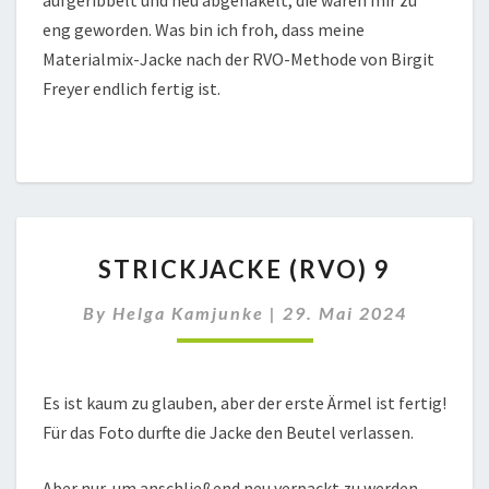
eng geworden. Was bin ich froh, dass meine
Materialmix-Jacke nach der RVO-Methode von Birgit
Freyer endlich fertig ist.
STRICKJACKE
STRICKJACKE (RVO) 9
(RVO)
9
By
Helga Kamjunke
|
29. Mai 2024
Es ist kaum zu glauben, aber der erste Ärmel ist fertig!
Für das Foto durfte die Jacke den Beutel verlassen.
Aber nur, um anschließend neu verpackt zu werden.