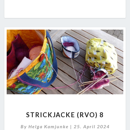
STRICKJACKE
STRICKJACKE (RVO) 8
(RVO)
8
By
Helga Kamjunke
|
25. April 2024