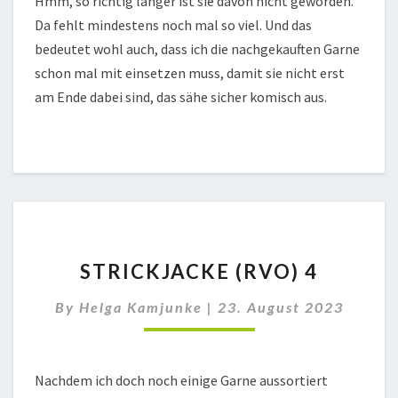
Hmm, so richtig länger ist sie davon nicht geworden.
Da fehlt mindestens noch mal so viel. Und das
bedeutet wohl auch, dass ich die nachgekauften Garne
schon mal mit einsetzen muss, damit sie nicht erst
am Ende dabei sind, das sähe sicher komisch aus.
STRICKJACKE
STRICKJACKE (RVO) 4
(RVO)
4
By
Helga Kamjunke
|
23. August 2023
Nachdem ich doch noch einige Garne aussortiert