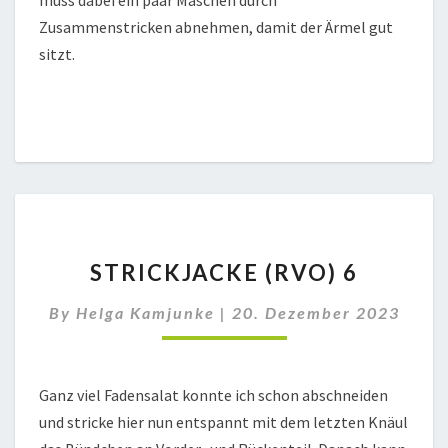
Zusammenstricken abnehmen, damit der Ärmel gut
sitzt.
STRICKJACKE
STRICKJACKE (RVO) 6
(RVO)
6
By
Helga Kamjunke
|
20. Dezember 2023
Ganz viel Fadensalat konnte ich schon abschneiden
und stricke hier nun entspannt mit dem letzten Knäul