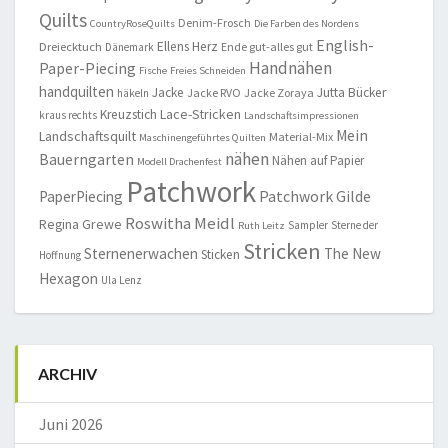
Quilts
Denim-Frosch
CountryRoseQuilts
Die Farben des Nordens
English-
Ellens Herz
Dreiecktuch
Ende gut-alles gut
Dänemark
Handnähen
Paper-Piecing
Fische
Freies Schneiden
handquilten
Jacke
Jutta Bücker
Jacke RVO
Jacke Zoraya
häkeln
Lace-Stricken
Kreuzstich
kraus rechts
Landschaftsimpressionen
Mein
Landschaftsquilt
Material-Mix
Maschinengeführtes Quilten
nähen
Bauerngarten
Nähen auf Papier
Modell Drachenfest
Patchwork
Patchwork Gilde
PaperPiecing
Roswitha Meidl
Regina Grewe
Sampler
Sterne der
Ruth Leitz
Stricken
Sternenerwachen
The New
Sticken
Hoffnung
Hexagon
Ula Lenz
ARCHIV
Juni 2026