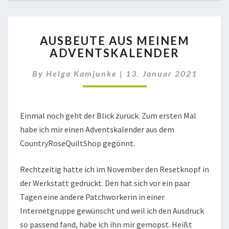
AUSBEUTE
AUSBEUTE AUS MEINEM
AUS
ADVENTSKALENDER
MEINEM
ADVENTSKALENDER
By
Helga Kamjunke
|
13. Januar 2021
Einmal noch geht der Blick zurück. Zum ersten Mal
habe ich mir einen Adventskalender aus dem
CountryRoseQuiltShop gegönnt.
Rechtzeitig hatte ich im November den Resetknopf in
der Werkstatt gedrückt. Den hat sich vor ein paar
Tagen eine andere Patchworkerin in einer
Internetgruppe gewünscht und weil ich den Ausdruck
so passend fand, habe ich ihn mir gemopst. Heißt