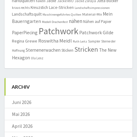
handquilten
Jacke
Jutta Bücker
Jacke RVO
Jacke Zoraya
häkeln
Lace-Stricken
Kreuzstich
kraus rechts
Landschaftsimpressionen
Mein
Landschaftsquilt
Material-Mix
Maschinengeführtes Quilten
nähen
Bauerngarten
Nähen auf Papier
Modell Drachenfest
Patchwork
Patchwork Gilde
PaperPiecing
Roswitha Meidl
Regina Grewe
Sampler
Sterne der
Ruth Leitz
Stricken
Sternenerwachen
The New
Sticken
Hoffnung
Hexagon
Ula Lenz
ARCHIV
Juni 2026
Mai 2026
April 2026