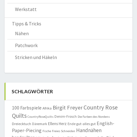
Werkstatt
Tipps & Tricks
Nähen
Patchwork
Stricken und Häkeln
SCHLAGWÖRTER
Country Rose
Birgit Freyer
100 Farbspiele
Afrika
Quilts
Denim-Frosch
CountryRoseQuilts
Die Farben des Nordens
English-
Ellens Herz
Dreiecktuch
Ende gut-alles gut
Dänemark
Handnähen
Paper-Piecing
Fische
Freies Schneiden