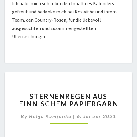
Ich habe mich sehr über den Inhalt des Kalenders
gefreut und bedanke mich bei Roswitha und ihrem
Team, den Country-Rosen, für die liebevoll
ausgesuchten und zusammengestellten
Überraschungen.
STERNENREGEN
STERNENREGEN AUS
AUS
FINNISCHEM PAPIERGARN
FINNISCHEM
PAPIERGARN
By
Helga Kamjunke
|
6. Januar 2021