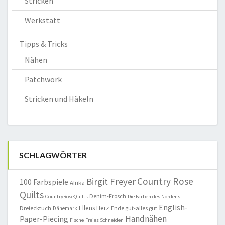
Stricken
Werkstatt
Tipps & Tricks
Nähen
Patchwork
Stricken und Häkeln
SCHLAGWÖRTER
Country Rose
Birgit Freyer
100 Farbspiele
Afrika
Quilts
Denim-Frosch
CountryRoseQuilts
Die Farben des Nordens
English-
Ellens Herz
Dreiecktuch
Ende gut-alles gut
Dänemark
Handnähen
Paper-Piecing
Fische
Freies Schneiden