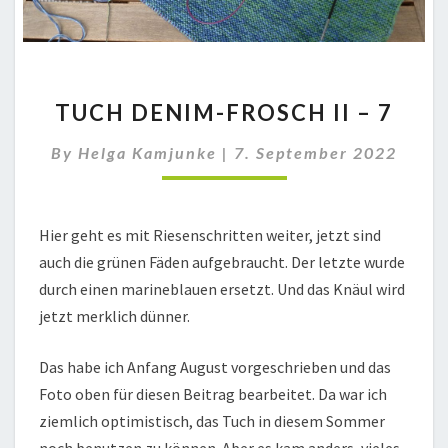
TUCH
TUCH DENIM-FROSCH II – 7
DENIM-
FROSCH
By
Helga Kamjunke
|
7. September 2022
II
–
7
Hier geht es mit Riesenschritten weiter, jetzt sind
auch die grünen Fäden aufgebraucht. Der letzte wurde
durch einen marineblauen ersetzt. Und das Knäul wird
jetzt merklich dünner.
Das habe ich Anfang August vorgeschrieben und das
Foto oben für diesen Beitrag bearbeitet. Da war ich
ziemlich optimistisch, das Tuch in diesem Sommer