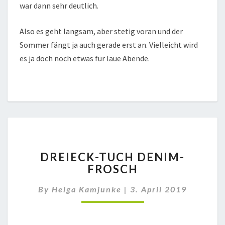
war dann sehr deutlich.
Also es geht langsam, aber stetig voran und der
Sommer fängt ja auch gerade erst an. Vielleicht wird
es ja doch noch etwas für laue Abende.
DREIECK-
DREIECK-TUCH DENIM-
TUCH
FROSCH
DENIM-
FROSCH
By
Helga Kamjunke
|
3. April 2019