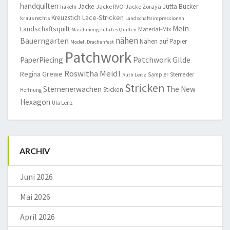
handquilten
Jacke
Jutta Bücker
Jacke RVO
Jacke Zoraya
häkeln
Lace-Stricken
Kreuzstich
kraus rechts
Landschaftsimpressionen
Mein
Landschaftsquilt
Material-Mix
Maschinengeführtes Quilten
nähen
Bauerngarten
Nähen auf Papier
Modell Drachenfest
Patchwork
Patchwork Gilde
PaperPiecing
Roswitha Meidl
Regina Grewe
Sampler
Sterne der
Ruth Leitz
Stricken
Sternenerwachen
The New
Sticken
Hoffnung
Hexagon
Ula Lenz
ARCHIV
Juni 2026
Mai 2026
April 2026