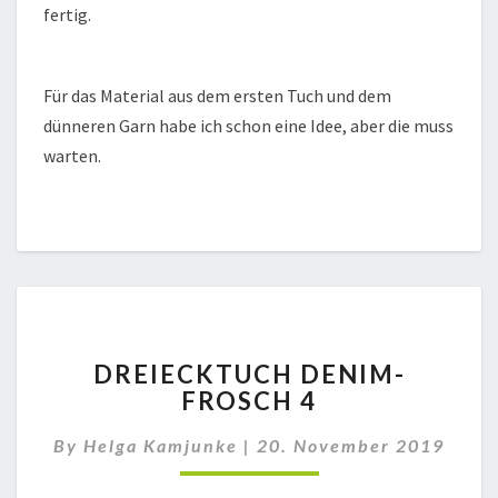
fertig.
Für das Material aus dem ersten Tuch und dem
dünneren Garn habe ich schon eine Idee, aber die muss
warten.
DREIECKTUCH
DREIECKTUCH DENIM-
DENIM-
FROSCH 4
FROSCH
4
By
Helga Kamjunke
|
20. November 2019