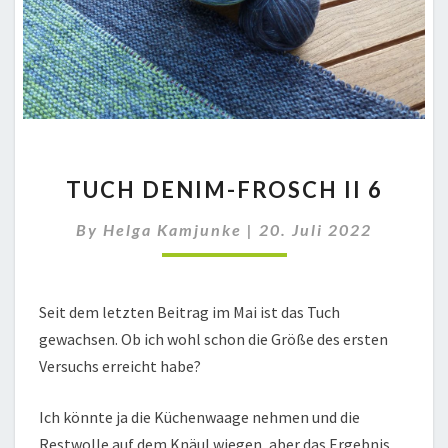
TUCH
TUCH DENIM-FROSCH II 6
DENIM-
FROSCH
By
Helga Kamjunke
|
20. Juli 2022
II
6
Seit dem letzten Beitrag im Mai ist das Tuch
gewachsen. Ob ich wohl schon die Größe des ersten
Versuchs erreicht habe?
Ich könnte ja die Küchenwaage nehmen und die
Restwolle auf dem Knäul wiegen, aber das Ergebnis