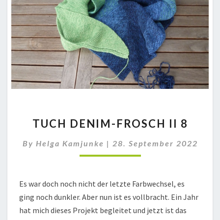
TUCH
TUCH DENIM-FROSCH II 8
DENIM-
FROSCH
By
Helga Kamjunke
|
28. September 2022
II
8
Es war doch noch nicht der letzte Farbwechsel, es
ging noch dunkler. Aber nun ist es vollbracht. Ein Jahr
hat mich dieses Projekt begleitet und jetzt ist das