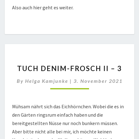
Also auch hier geht es weiter.
TUCH
TUCH DENIM-FROSCH II – 3
DENIM-
FROSCH
By
Helga Kamjunke
|
3. November 2021
II
–
3
Mühsam nährt sich das Eichhörnchen. Wobei die es in
den Gärten ringsrum einfach haben und die
bereitgestellten Nüsse nur noch bunkern müssen.
Aber bitte nicht alle bei mir, ich möchte keinen