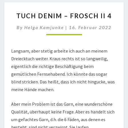
TUCH
TUCH DENIM – FROSCH II 4
DENIM
–
By
Helga Kamjunke
|
16. Februar 2022
FROSCH
II
4
Langsam, aber stetig arbeite ich auch an meinem
Dreiecktuch weiter. Kraus rechts ist so langweilig,
eigentlich die richtige Beschäftigung beim
gemütlichen Fernsehabend. Ich könnte das sogar
blind stricken. Das heißt, dass ich nicht hingucke, was
meine Hände machen.
Aber mein Problem ist das Garn, eine wunderschöne
Qualität, überhaupt keine Frage. Aber es handelt sich
um gefachtes Garn, d.h. die 6 Fäden, aus denen es
besteht, sind nicht verzwirnt. Sie laufen