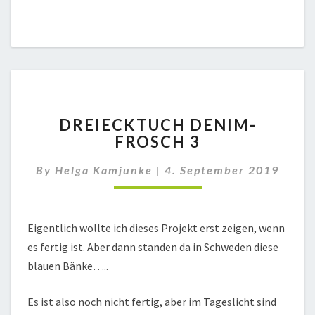
DREIECKTUCH
DREIECKTUCH DENIM-
DENIM-
FROSCH 3
FROSCH
3
By
Helga Kamjunke
|
4. September 2019
Eigentlich wollte ich dieses Projekt erst zeigen, wenn
es fertig ist. Aber dann standen da in Schweden diese
blauen Bänke…..
Es ist also noch nicht fertig, aber im Tageslicht sind