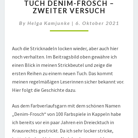
TUCH DENIM-FROSCH –
DENIM-
ZWEITER VERSUCH
FROSCH
–
By
Helga Kamjunke
|
6. Oktober 2021
ZWEITER
VERSUCH
Auch die Stricknadeln locken wieder, aber auch hier
noch verhalten. Im Beitragsbild oben gewähre ich
einen Blick in meinen Strickbeutel und zeige die
ersten Reihen zu einem neuen Tuch. Das kommt
meinen regelmäßigen Leserinnen sicher bekannt vor.
Hier folgt die Geschichte dazu.
Aus dem Farbverlaufsgarn mit dem schönen Namen
„Denim-Frosch“ von 100 Farbspiele in Kappeln habe
ich bereits vor ein paar Jahren ein Dreiecktuch in
Krausrechts gestrickt. Da ich sehr locker stricke,