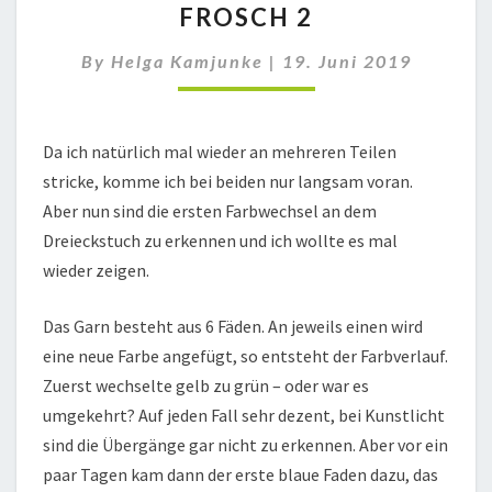
FROSCH 2
FROSCH
2
By
Helga Kamjunke
|
19. Juni 2019
Da ich natürlich mal wieder an mehreren Teilen
stricke, komme ich bei beiden nur langsam voran.
Aber nun sind die ersten Farbwechsel an dem
Dreieckstuch zu erkennen und ich wollte es mal
wieder zeigen.
Das Garn besteht aus 6 Fäden. An jeweils einen wird
eine neue Farbe angefügt, so entsteht der Farbverlauf.
Zuerst wechselte gelb zu grün – oder war es
umgekehrt? Auf jeden Fall sehr dezent, bei Kunstlicht
sind die Übergänge gar nicht zu erkennen. Aber vor ein
paar Tagen kam dann der erste blaue Faden dazu, das