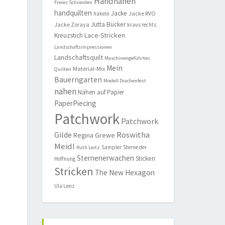
Handnähen
Freies Schneiden
handquilten
Jacke
Jacke RVO
häkeln
Jutta Bücker
Jacke Zoraya
kraus rechts
Lace-Stricken
Kreuzstich
Landschaftsimpressionen
Landschaftsquilt
Maschinengeführtes
Mein
Material-Mix
Quilten
Bauerngarten
Modell Drachenfest
nähen
Nähen auf Papier
PaperPiecing
Patchwork
Patchwork
Roswitha
Gilde
Regina Grewe
Meidl
Sampler
Sterne der
Ruth Leitz
Sternenerwachen
Sticken
Hoffnung
Stricken
The New Hexagon
Ula Lenz