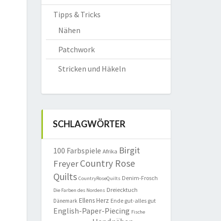
Tipps & Tricks
Nähen
Patchwork
Stricken und Häkeln
SCHLAGWÖRTER
Birgit
100 Farbspiele
Afrika
Country Rose
Freyer
Quilts
Denim-Frosch
CountryRoseQuilts
Dreiecktuch
Die Farben des Nordens
Ellens Herz
Ende gut-alles gut
Dänemark
English-Paper-Piecing
Fische