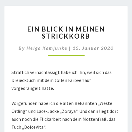
EIN
EIN BLICK IN MEINEN
BLICK
STRICKKORB
IN
MEINEN
By
Helga Kamjunke
|
15. Januar 2020
STRICKKORB
Sträflich vernachlässigt habe ich ihn, weil sich das
Dreiecktuch mit dem tollen Farbverlauf
vorgedrängelt hatte.
Vorgefunden habe ich die alten Bekannten „Weste
Ording“ und Lace-Jacke „Zoraya“. Und dann liegt dort
auch noch die Flickarbeit nach dem Mottenfraß, das
Tuch „DolceVita“.