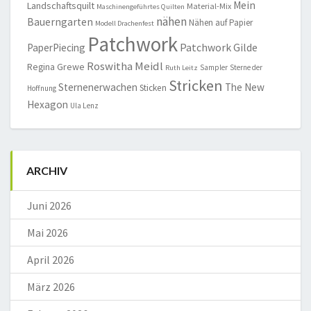
Mein
Landschaftsquilt
Material-Mix
Maschinengeführtes Quilten
nähen
Bauerngarten
Nähen auf Papier
Modell Drachenfest
Patchwork
Patchwork Gilde
PaperPiecing
Roswitha Meidl
Regina Grewe
Sampler
Sterne der
Ruth Leitz
Stricken
Sternenerwachen
The New
Sticken
Hoffnung
Hexagon
Ula Lenz
ARCHIV
Juni 2026
Mai 2026
April 2026
März 2026