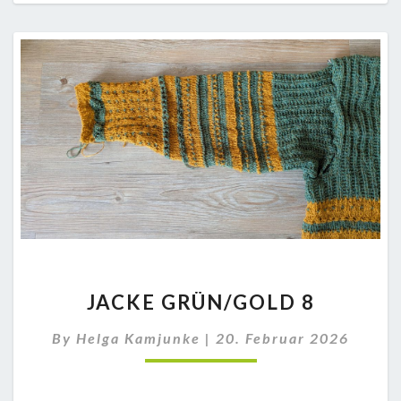
JACKE
JACKE GRÜN/GOLD 8
GRÜN/GOLD
8
By
Helga Kamjunke
|
20. Februar 2026