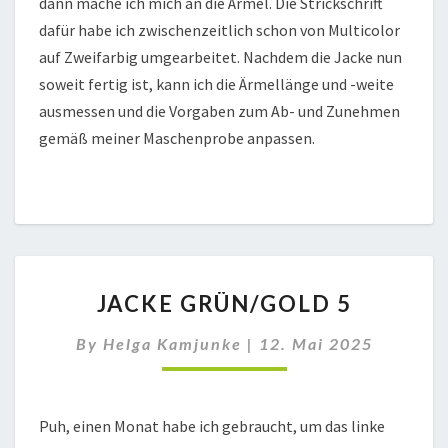
dann mache ich mich an die Ärmel. Die Strickschrift
dafür habe ich zwischenzeitlich schon von Multicolor
auf Zweifarbig umgearbeitet. Nachdem die Jacke nun
soweit fertig ist, kann ich die Ärmellänge und -weite
ausmessen und die Vorgaben zum Ab- und Zunehmen
gemäß meiner Maschenprobe anpassen.
JACKE
JACKE GRÜN/GOLD 5
GRÜN/GOLD
5
By
Helga Kamjunke
|
12. Mai 2025
Puh, einen Monat habe ich gebraucht, um das linke