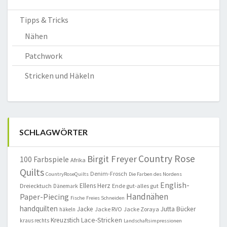
Tipps & Tricks
Nähen
Patchwork
Stricken und Häkeln
SCHLAGWÖRTER
Country Rose
Birgit Freyer
100 Farbspiele
Afrika
Quilts
Denim-Frosch
CountryRoseQuilts
Die Farben des Nordens
English-
Ellens Herz
Dreiecktuch
Ende gut-alles gut
Dänemark
Handnähen
Paper-Piecing
Fische
Freies Schneiden
handquilten
Jacke
Jutta Bücker
Jacke RVO
Jacke Zoraya
häkeln
Lace-Stricken
Kreuzstich
kraus rechts
Landschaftsimpressionen