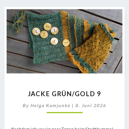
JACKE
JACKE GRÜN/GOLD 9
GRÜN/GOLD
9
By
Helga Kamjunke
|
8. Juni 2026