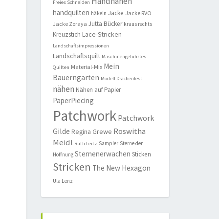
Handnähen
Freies Schneiden
handquilten
Jacke
Jacke RVO
häkeln
Jutta Bücker
Jacke Zoraya
kraus rechts
Lace-Stricken
Kreuzstich
Landschaftsimpressionen
Landschaftsquilt
Maschinengeführtes
Mein
Material-Mix
Quilten
Bauerngarten
Modell Drachenfest
nähen
Nähen auf Papier
PaperPiecing
Patchwork
Patchwork
Roswitha
Gilde
Regina Grewe
Meidl
Sampler
Sterne der
Ruth Leitz
Sternenerwachen
Sticken
Hoffnung
Stricken
The New Hexagon
Ula Lenz