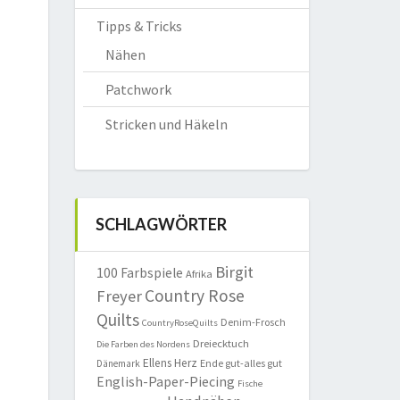
Tipps & Tricks
Nähen
Patchwork
Stricken und Häkeln
SCHLAGWÖRTER
Birgit
100 Farbspiele
Afrika
Country Rose
Freyer
Quilts
Denim-Frosch
CountryRoseQuilts
Dreiecktuch
Die Farben des Nordens
Ellens Herz
Ende gut-alles gut
Dänemark
English-Paper-Piecing
Fische