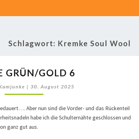
Schlagwort:
Kremke Soul Wool
JACKE
E GRÜN/GOLD 6
GRÜN/GOLD
6
 Kamjunke
|
30. August 2025
gedauert…. Aber nun sind die Vorder- und das Rückenteil
herheitsnadeln habe ich die Schulternähte geschlossen und
on ganz gut aus.