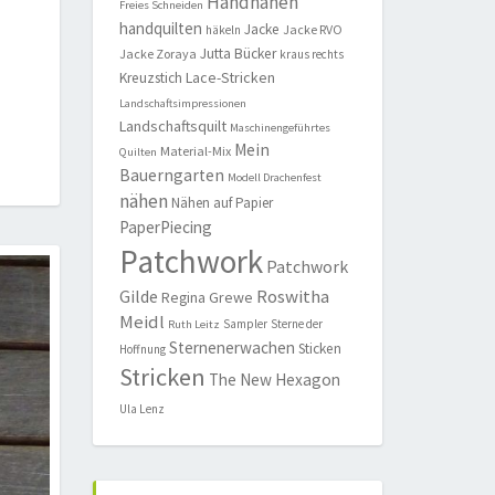
Handnähen
Freies Schneiden
handquilten
Jacke
Jacke RVO
häkeln
Jutta Bücker
Jacke Zoraya
kraus rechts
Lace-Stricken
Kreuzstich
Landschaftsimpressionen
Landschaftsquilt
Maschinengeführtes
Mein
Material-Mix
Quilten
Bauerngarten
Modell Drachenfest
nähen
Nähen auf Papier
PaperPiecing
Patchwork
Patchwork
Roswitha
Gilde
Regina Grewe
Meidl
Sampler
Sterne der
Ruth Leitz
Sternenerwachen
Sticken
Hoffnung
Stricken
The New Hexagon
Ula Lenz