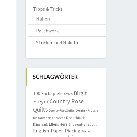
Tipps & Tricks
Nähen
Patchwork
Stricken und Häkeln
SCHLAGWÖRTER
Birgit
100 Farbspiele
Afrika
Country Rose
Freyer
Quilts
Denim-Frosch
CountryRoseQuilts
Dreiecktuch
Die Farben des Nordens
Ellens Herz
Ende gut-alles gut
Dänemark
English-Paper-Piecing
Fische