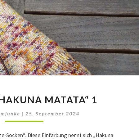
SOCKEN
HAKUNA MATATA“ 1
„HAKUNA
MATATA“
amjunke
|
25. September 2024
1
ne-Socken“. Diese Einfärbung nennt sich „Hakuna