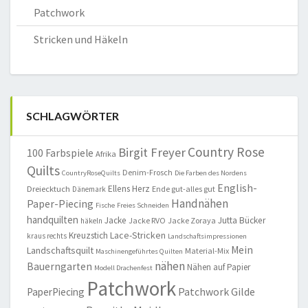
Patchwork
Stricken und Häkeln
SCHLAGWÖRTER
Country Rose
Birgit Freyer
100 Farbspiele
Afrika
Quilts
Denim-Frosch
CountryRoseQuilts
Die Farben des Nordens
English-
Ellens Herz
Dreiecktuch
Ende gut-alles gut
Dänemark
Handnähen
Paper-Piecing
Fische
Freies Schneiden
handquilten
Jacke
Jutta Bücker
Jacke RVO
Jacke Zoraya
häkeln
Lace-Stricken
Kreuzstich
kraus rechts
Landschaftsimpressionen
Mein
Landschaftsquilt
Material-Mix
Maschinengeführtes Quilten
nähen
Bauerngarten
Nähen auf Papier
Modell Drachenfest
Patchwork
Patchwork Gilde
PaperPiecing