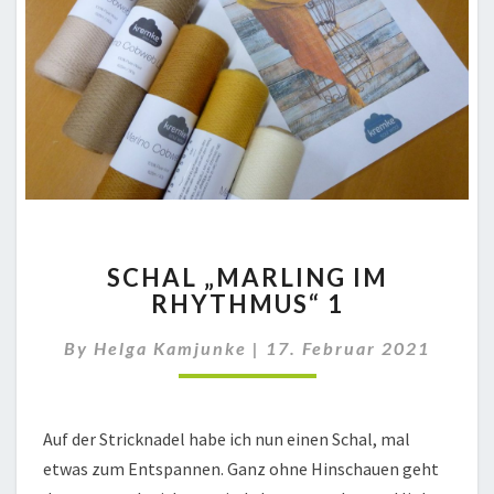
SCHAL
SCHAL „MARLING IM
„MARLING
RHYTHMUS“ 1
IM
RHYTHMUS“
By
Helga Kamjunke
|
17. Februar 2021
1
Auf der Stricknadel habe ich nun einen Schal, mal
etwas zum Entspannen. Ganz ohne Hinschauen geht