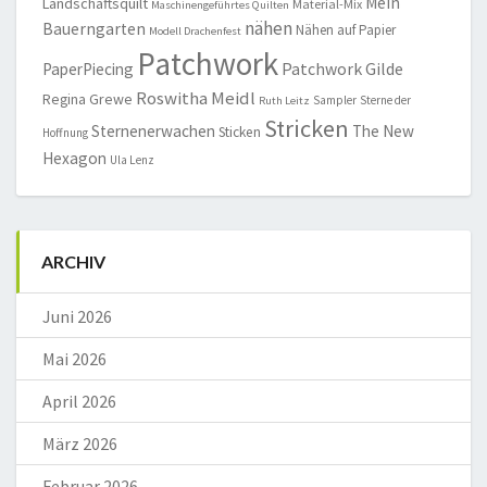
Mein
Landschaftsquilt
Material-Mix
Maschinengeführtes Quilten
nähen
Bauerngarten
Nähen auf Papier
Modell Drachenfest
Patchwork
Patchwork Gilde
PaperPiecing
Roswitha Meidl
Regina Grewe
Sampler
Sterne der
Ruth Leitz
Stricken
Sternenerwachen
The New
Sticken
Hoffnung
Hexagon
Ula Lenz
ARCHIV
Juni 2026
Mai 2026
April 2026
März 2026
Februar 2026