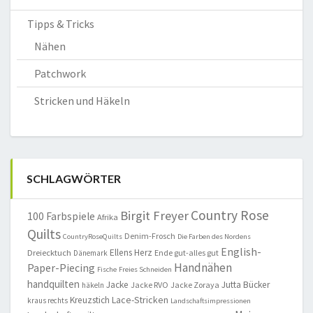
Tipps & Tricks
Nähen
Patchwork
Stricken und Häkeln
SCHLAGWÖRTER
Country Rose
Birgit Freyer
100 Farbspiele
Afrika
Quilts
Denim-Frosch
CountryRoseQuilts
Die Farben des Nordens
English-
Ellens Herz
Dreiecktuch
Ende gut-alles gut
Dänemark
Handnähen
Paper-Piecing
Fische
Freies Schneiden
handquilten
Jacke
Jutta Bücker
Jacke RVO
Jacke Zoraya
häkeln
Lace-Stricken
Kreuzstich
kraus rechts
Landschaftsimpressionen