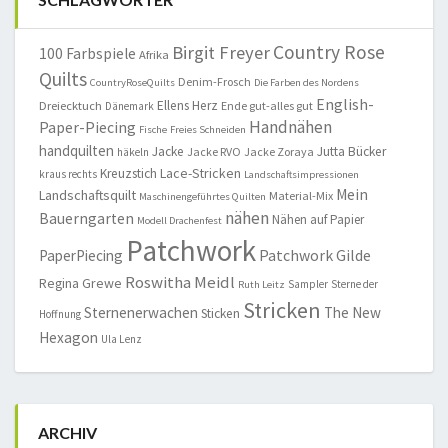
Country Rose
Birgit Freyer
100 Farbspiele
Afrika
Quilts
Denim-Frosch
CountryRoseQuilts
Die Farben des Nordens
English-
Ellens Herz
Dreiecktuch
Ende gut-alles gut
Dänemark
Handnähen
Paper-Piecing
Fische
Freies Schneiden
handquilten
Jacke
Jutta Bücker
Jacke RVO
Jacke Zoraya
häkeln
Lace-Stricken
Kreuzstich
kraus rechts
Landschaftsimpressionen
Mein
Landschaftsquilt
Material-Mix
Maschinengeführtes Quilten
nähen
Bauerngarten
Nähen auf Papier
Modell Drachenfest
Patchwork
Patchwork Gilde
PaperPiecing
Roswitha Meidl
Regina Grewe
Sampler
Sterne der
Ruth Leitz
Stricken
Sternenerwachen
The New
Sticken
Hoffnung
Hexagon
Ula Lenz
ARCHIV