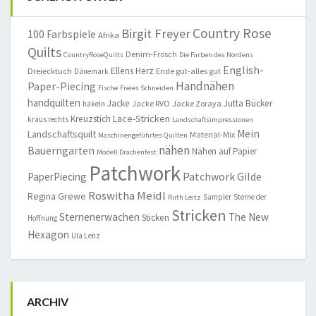
Country Rose
Birgit Freyer
100 Farbspiele
Afrika
Quilts
Denim-Frosch
CountryRoseQuilts
Die Farben des Nordens
English-
Ellens Herz
Dreiecktuch
Ende gut-alles gut
Dänemark
Handnähen
Paper-Piecing
Fische
Freies Schneiden
handquilten
Jacke
Jutta Bücker
Jacke RVO
Jacke Zoraya
häkeln
Lace-Stricken
Kreuzstich
kraus rechts
Landschaftsimpressionen
Mein
Landschaftsquilt
Material-Mix
Maschinengeführtes Quilten
nähen
Bauerngarten
Nähen auf Papier
Modell Drachenfest
Patchwork
Patchwork Gilde
PaperPiecing
Roswitha Meidl
Regina Grewe
Sampler
Sterne der
Ruth Leitz
Stricken
Sternenerwachen
The New
Sticken
Hoffnung
Hexagon
Ula Lenz
ARCHIV