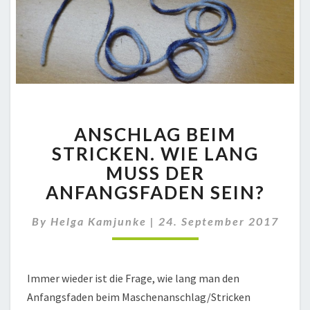
ANSCHLAG
ANSCHLAG BEIM
BEIM
STRICKEN.
STRICKEN. WIE LANG
WIE
MUSS DER
LANG
ANFANGSFADEN SEIN?
MUSS
DER
By
Helga Kamjunke
|
24. September 2017
ANFANGSFADEN
SEIN?
Immer wieder ist die Frage, wie lang man den
Anfangsfaden beim Maschenanschlag/Stricken