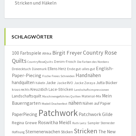
Stricken und Häkeln
SCHLAGWÖRTER
Country Rose
Birgit Freyer
100 Farbspiele
Afrika
Quilts
Denim-Frosch
CountryRoseQuilts
Die Farben des Nordens
English-
Ellens Herz
Dreiecktuch
Ende gut-alles gut
Dänemark
Handnähen
Paper-Piecing
Fische
Freies Schneiden
handquilten
Jacke
Jutta Bücker
Jacke RVO
Jacke Zoraya
häkeln
Lace-Stricken
Kreuzstich
kraus rechts
Landschaftsimpressionen
Mein
Landschaftsquilt
Material-Mix
Maschinengeführtes Quilten
nähen
Bauerngarten
Nähen auf Papier
Modell Drachenfest
Patchwork
Patchwork Gilde
PaperPiecing
Roswitha Meidl
Regina Grewe
Sampler
Sterne der
Ruth Leitz
Stricken
Sternenerwachen
The New
Sticken
Hoffnung