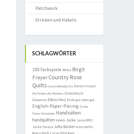
Patchwork
Stricken und Häkeln
SCHLAGWÖRTER
Birgit
100 Farbspiele
Afrika
Country Rose
Freyer
Quilts
Denim-Frosch
CountryRoseQuilts
Dreiecktuch
Die Farben des Nordens
Ellens Herz
Ende gut-alles gut
Dänemark
English-Paper-Piecing
Fische
Handnähen
Freies Schneiden
handquilten
Jacke
Jacke RVO
häkeln
Jutta Bücker
Jacke Zoraya
kraus rechts
Lace-Stricken
Kreuzstich