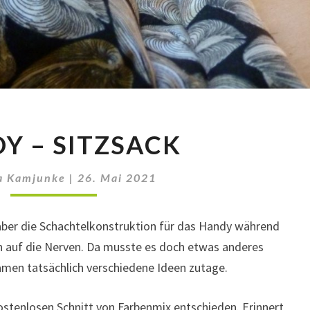
HANDY
Y – SITZSACK
–
SITZSACK
a Kamjunke
|
26. Mai 2021
, aber die Schachtelkonstruktion für das Handy während
n auf die Nerven. Da musste es doch etwas anderes
amen tatsächlich verschiedene Ideen zutage.
ostenlosen Schnitt von Farbenmix entschieden. Erinnert