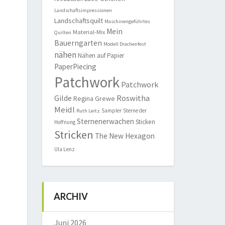
Landschaftsimpressionen
Landschaftsquilt
Maschinengeführtes
Mein
Material-Mix
Quilten
Bauerngarten
Modell Drachenfest
nähen
Nähen auf Papier
PaperPiecing
Patchwork
Patchwork
Roswitha
Gilde
Regina Grewe
Meidl
Sampler
Sterne der
Ruth Leitz
Sternenerwachen
Sticken
Hoffnung
Stricken
The New Hexagon
Ula Lenz
ARCHIV
Juni 2026