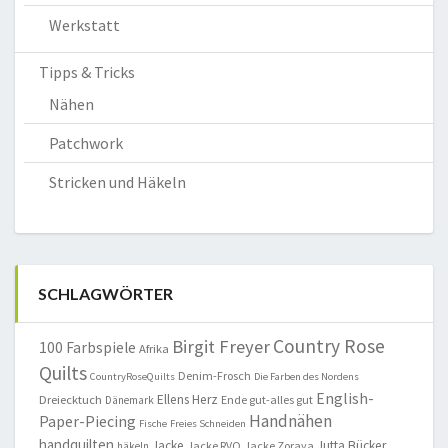
Werkstatt
Tipps & Tricks
Nähen
Patchwork
Stricken und Häkeln
SCHLAGWÖRTER
Country Rose
Birgit Freyer
100 Farbspiele
Afrika
Quilts
Denim-Frosch
CountryRoseQuilts
Die Farben des Nordens
English-
Ellens Herz
Dreiecktuch
Ende gut-alles gut
Dänemark
Handnähen
Paper-Piecing
Fische
Freies Schneiden
handquilten
Jacke
Jutta Bücker
Jacke RVO
Jacke Zoraya
häkeln