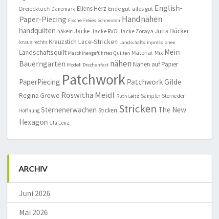
English-
Ellens Herz
Dreiecktuch
Ende gut-alles gut
Dänemark
Handnähen
Paper-Piecing
Fische
Freies Schneiden
handquilten
Jacke
Jutta Bücker
Jacke RVO
Jacke Zoraya
häkeln
Lace-Stricken
Kreuzstich
kraus rechts
Landschaftsimpressionen
Mein
Landschaftsquilt
Material-Mix
Maschinengeführtes Quilten
nähen
Bauerngarten
Nähen auf Papier
Modell Drachenfest
Patchwork
Patchwork Gilde
PaperPiecing
Roswitha Meidl
Regina Grewe
Sampler
Sterne der
Ruth Leitz
Stricken
Sternenerwachen
The New
Sticken
Hoffnung
Hexagon
Ula Lenz
ARCHIV
Juni 2026
Mai 2026