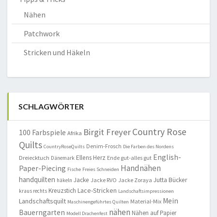
Nähen
Patchwork
Stricken und Häkeln
SCHLAGWÖRTER
Country Rose
Birgit Freyer
100 Farbspiele
Afrika
Quilts
Denim-Frosch
CountryRoseQuilts
Die Farben des Nordens
English-
Ellens Herz
Dreiecktuch
Ende gut-alles gut
Dänemark
Handnähen
Paper-Piecing
Fische
Freies Schneiden
handquilten
Jacke
Jutta Bücker
Jacke RVO
Jacke Zoraya
häkeln
Lace-Stricken
Kreuzstich
kraus rechts
Landschaftsimpressionen
Mein
Landschaftsquilt
Material-Mix
Maschinengeführtes Quilten
nähen
Bauerngarten
Nähen auf Papier
Modell Drachenfest