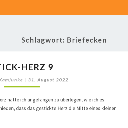
Schlagwort:
Briefecken
STICK-
TICK-HERZ 9
HERZ
9
 Kamjunke
|
31. August 2022
rz hatte ich angefangen zu überlegen, wie ich es
chieden, dass das gestickte Herz die Mitte eines kleinen