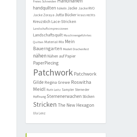
Handnähen
Freies Schneiden
handquilten
Jacke
Jacke RVO
häkeln
Jutta Bücker
Jacke Zoraya
kraus rechts
Lace-Stricken
Kreuzstich
Landschaftsimpressionen
Landschaftsquilt
Maschinengeführtes
Mein
Material-Mix
Quilten
Bauerngarten
Modell Drachenfest
nähen
Nähen auf Papier
PaperPiecing
Patchwork
Patchwork
Roswitha
Gilde
Regina Grewe
Meidl
Sampler
Sterne der
Ruth Leitz
Sternenerwachen
Sticken
Hoffnung
Stricken
The New Hexagon
Ula Lenz