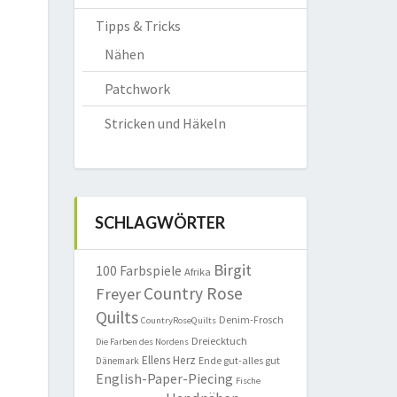
Tipps & Tricks
Nähen
Patchwork
Stricken und Häkeln
SCHLAGWÖRTER
Birgit
100 Farbspiele
Afrika
Country Rose
Freyer
Quilts
Denim-Frosch
CountryRoseQuilts
Dreiecktuch
Die Farben des Nordens
Ellens Herz
Ende gut-alles gut
Dänemark
English-Paper-Piecing
Fische