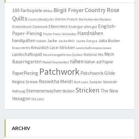
Country Rose
Birgit Freyer
100 Farbspiele
Afrika
Quilts
Denim-Frosch
CountryRoseQuilts
Die Farben des Nordens
English-
Ellens Herz
Dreiecktuch
Ende gut-alles gut
Dänemark
Handnähen
Paper-Piecing
Fische
Freies Schneiden
handquilten
Jacke
Jutta Bücker
Jacke RVO
Jacke Zoraya
häkeln
Lace-Stricken
Kreuzstich
kraus rechts
Landschaftsimpressionen
Mein
Landschaftsquilt
Material-Mix
Maschinengeführtes Quilten
nähen
Bauerngarten
Nähen auf Papier
Modell Drachenfest
Patchwork
Patchwork Gilde
PaperPiecing
Roswitha Meidl
Regina Grewe
Sampler
Sterne der
Ruth Leitz
Stricken
Sternenerwachen
The New
Sticken
Hoffnung
Hexagon
Ula Lenz
ARCHIV