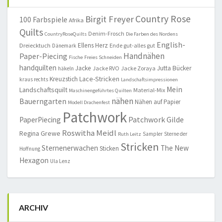
Country Rose
Birgit Freyer
100 Farbspiele
Afrika
Quilts
Denim-Frosch
CountryRoseQuilts
Die Farben des Nordens
English-
Ellens Herz
Dreiecktuch
Ende gut-alles gut
Dänemark
Handnähen
Paper-Piecing
Fische
Freies Schneiden
handquilten
Jacke
Jutta Bücker
Jacke RVO
Jacke Zoraya
häkeln
Lace-Stricken
Kreuzstich
kraus rechts
Landschaftsimpressionen
Mein
Landschaftsquilt
Material-Mix
Maschinengeführtes Quilten
nähen
Bauerngarten
Nähen auf Papier
Modell Drachenfest
Patchwork
Patchwork Gilde
PaperPiecing
Roswitha Meidl
Regina Grewe
Sampler
Sterne der
Ruth Leitz
Stricken
Sternenerwachen
The New
Sticken
Hoffnung
Hexagon
Ula Lenz
ARCHIV