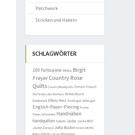
Patchwork
Stricken und Häkeln
SCHLAGWÖRTER
Birgit
100 Farbspiele
Afrika
Country Rose
Freyer
Quilts
Denim-Frosch
CountryRoseQuilts
Dreiecktuch
Die Farben des Nordens
Ellens Herz
Ende gut-alles gut
Dänemark
English-Paper-Piecing
Fische
Handnähen
Freies Schneiden
handquilten
Jacke
Jacke RVO
häkeln
Jutta Bücker
Jacke Zoraya
kraus rechts
Lace-Stricken
Kreuzstich