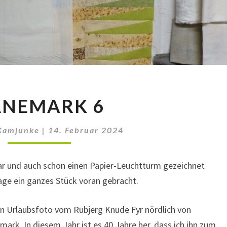
DÄNEMARK
ÄNEMARK 6
6
Kamjunke
|
14. Februar 2024
ar und auch schon einen Papier-Leuchtturm gezeichnet
age ein ganzes Stück voran gebracht.
in Urlaubsfoto vom Rubjerg Knude Fyr nördlich von
rk. In diesem Jahr ist es 40 Jahre her, dass ich ihn zum