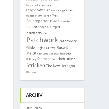
Landschaftsimpressionen
Landschaftsquilt
Maschinengeführtes
Mein
Material-Mix
Quilten
Bauerngarten
Modell Drachenfest
nähen
Nähen auf Papier
PaperPiecing
Patchwork
Patchwork
Roswitha
Gilde
Regina Grewe
Meidl
Sampler
Sterne der
Ruth Leitz
Sternenerwachen
Sticken
Hoffnung
Stricken
The New Hexagon
Ula Lenz
ARCHIV
Juni 2026