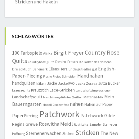
Stricken und Häkeln
SCHLAGWÖRTER
Country Rose
Birgit Freyer
100 Farbspiele
Afrika
Quilts
Denim-Frosch
CountryRoseQuilts
Die Farben des Nordens
English-
Ellens Herz
Dreiecktuch
Ende gut-alles gut
Dänemark
Handnähen
Paper-Piecing
Fische
Freies Schneiden
handquilten
Jacke
Jutta Bücker
Jacke RVO
Jacke Zoraya
häkeln
Lace-Stricken
Kreuzstich
kraus rechts
Landschaftsimpressionen
Mein
Landschaftsquilt
Material-Mix
Maschinengeführtes Quilten
nähen
Bauerngarten
Nähen auf Papier
Modell Drachenfest
Patchwork
Patchwork Gilde
PaperPiecing
Roswitha Meidl
Regina Grewe
Sampler
Sterne der
Ruth Leitz
Stricken
Sternenerwachen
The New
Sticken
Hoffnung