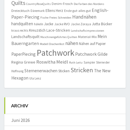
Quilts
Denim-Frosch
CountryRoseQuilts
Die Farben des Nordens
English-
Ellens Herz
Dreiecktuch
Ende gut-alles gut
Dänemark
Handnähen
Paper-Piecing
Fische
Freies Schneiden
handquilten
Jacke
Jutta Bücker
Jacke RVO
Jacke Zoraya
häkeln
Lace-Stricken
Kreuzstich
kraus rechts
Landschaftsimpressionen
Mein
Landschaftsquilt
Material-Mix
Maschinengeführtes Quilten
nähen
Bauerngarten
Nähen auf Papier
Modell Drachenfest
Patchwork
Patchwork Gilde
PaperPiecing
Roswitha Meidl
Regina Grewe
Sampler
Sterne der
Ruth Leitz
Stricken
Sternenerwachen
The New
Sticken
Hoffnung
Hexagon
Ula Lenz
ARCHIV
Juni 2026