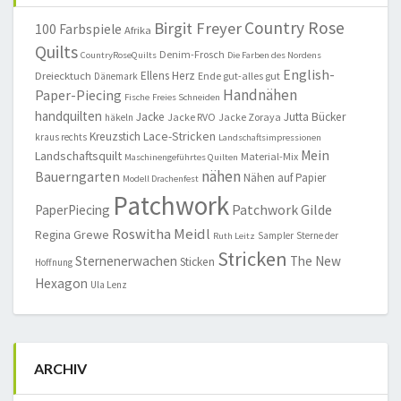
Country Rose
Birgit Freyer
100 Farbspiele
Afrika
Quilts
Denim-Frosch
CountryRoseQuilts
Die Farben des Nordens
English-
Ellens Herz
Dreiecktuch
Ende gut-alles gut
Dänemark
Handnähen
Paper-Piecing
Fische
Freies Schneiden
handquilten
Jacke
Jutta Bücker
Jacke RVO
Jacke Zoraya
häkeln
Lace-Stricken
Kreuzstich
kraus rechts
Landschaftsimpressionen
Mein
Landschaftsquilt
Material-Mix
Maschinengeführtes Quilten
nähen
Bauerngarten
Nähen auf Papier
Modell Drachenfest
Patchwork
Patchwork Gilde
PaperPiecing
Roswitha Meidl
Regina Grewe
Sampler
Sterne der
Ruth Leitz
Stricken
Sternenerwachen
The New
Sticken
Hoffnung
Hexagon
Ula Lenz
ARCHIV