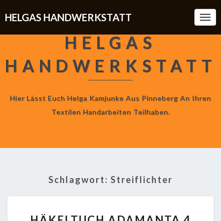
HELGAS HANDWERKSTATT
Togg
Navi
HELGAS
HANDWERKSTATT
Hier Lässt Euch Helga Kamjunke Aus Pinneberg An Ihren
Textilen Handarbeiten Teilhaben.
Schlagwort:
Streiflichter
HÄKELTUCH
HÄKELTUCH ADAMANTA 4
ADAMANTA