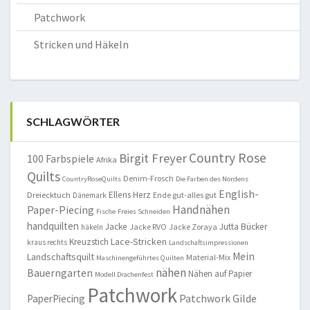
Patchwork
Stricken und Häkeln
SCHLAGWÖRTER
Country Rose
Birgit Freyer
100 Farbspiele
Afrika
Quilts
Denim-Frosch
CountryRoseQuilts
Die Farben des Nordens
English-
Ellens Herz
Dreiecktuch
Ende gut-alles gut
Dänemark
Handnähen
Paper-Piecing
Fische
Freies Schneiden
handquilten
Jacke
Jutta Bücker
Jacke RVO
Jacke Zoraya
häkeln
Lace-Stricken
Kreuzstich
kraus rechts
Landschaftsimpressionen
Mein
Landschaftsquilt
Material-Mix
Maschinengeführtes Quilten
nähen
Bauerngarten
Nähen auf Papier
Modell Drachenfest
Patchwork
Patchwork Gilde
PaperPiecing