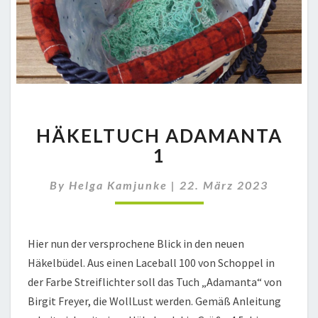
HÄKELTUCH
HÄKELTUCH ADAMANTA
ADAMANTA
1
1
By
Helga Kamjunke
|
22. März 2023
Hier nun der versprochene Blick in den neuen
Häkelbüdel. Aus einen Laceball 100 von Schoppel in
der Farbe Streiflichter soll das Tuch „Adamanta“ von
Birgit Freyer, die WollLust werden. Gemäß Anleitung