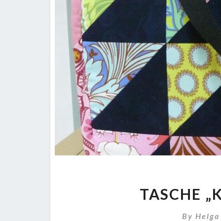
TASCHE „
By
Helga