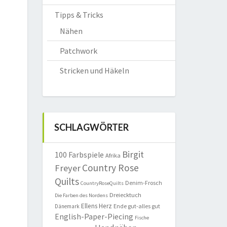
Tipps & Tricks
Nähen
Patchwork
Stricken und Häkeln
SCHLAGWÖRTER
Birgit
100 Farbspiele
Afrika
Country Rose
Freyer
Quilts
Denim-Frosch
CountryRoseQuilts
Dreiecktuch
Die Farben des Nordens
Ellens Herz
Ende gut-alles gut
Dänemark
English-Paper-Piecing
Fische