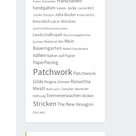
Handnähen
Freies Schneiden
handquilten
Jacke
Jacke RVO
häkeln
Jutta Bücker
Jacke Zoraya
kraus rechts
Lace-Stricken
Kreuzstich
Landschaftsimpressionen
Landschaftsquilt
Maschinengeführtes
Mein
Material-Mix
Quilten
Bauerngarten
Modell Drachenfest
nähen
Nähen auf Papier
PaperPiecing
Patchwork
Patchwork
Roswitha
Gilde
Regina Grewe
Meidl
Sampler
Sterne der
Ruth Leitz
Sternenerwachen
Sticken
Hoffnung
Stricken
The New Hexagon
Ula Lenz