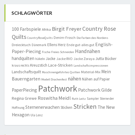
SCHLAGWÖRTER
Country Rose
Birgit Freyer
100 Farbspiele
Afrika
Quilts
Denim-Frosch
CountryRoseQuilts
Die Farben des Nordens
English-
Ellens Herz
Dreiecktuch
Ende gut-alles gut
Dänemark
Handnähen
Paper-Piecing
Fische
Freies Schneiden
handquilten
Jacke
Jutta Bücker
Jacke RVO
Jacke Zoraya
häkeln
Lace-Stricken
Kreuzstich
kraus rechts
Landschaftsimpressionen
Mein
Landschaftsquilt
Material-Mix
Maschinengeführtes Quilten
nähen
Bauerngarten
Nähen auf Papier
Modell Drachenfest
Patchwork
Patchwork Gilde
PaperPiecing
Roswitha Meidl
Regina Grewe
Sampler
Sterne der
Ruth Leitz
Stricken
Sternenerwachen
The New
Sticken
Hoffnung
Hexagon
Ula Lenz