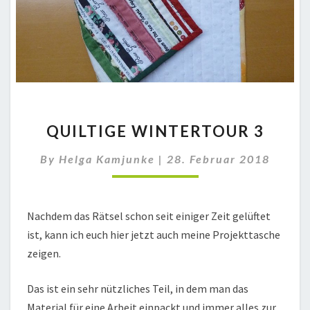
QUILTIGE
QUILTIGE WINTERTOUR 3
WINTERTOUR
3
By
Helga Kamjunke
|
28. Februar 2018
Nachdem das Rätsel schon seit einiger Zeit gelüftet
ist, kann ich euch hier jetzt auch meine Projekttasche
zeigen.
Das ist ein sehr nützliches Teil, in dem man das
Material für eine Arbeit einpackt und immer alles zur